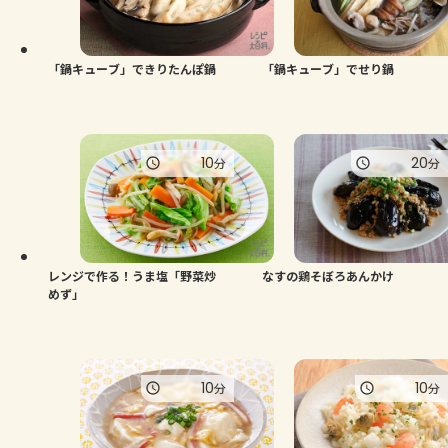
「鍋キューブ」できりたんぽ鍋
「鍋キューブ」でせり鍋
10
20
分
分
レンジで作る！うま塩「野菜炒
なすの鶏そぼろあんかけ
めず」
10
10
分
分