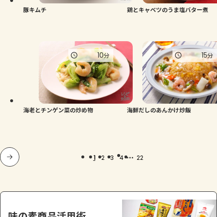
豚キムチ
鶏とキャベツのうま塩バター煮
10
15
分
分
海老とチンゲン菜の炒め物
海鮮だしのあんかけ炒飯
...
1
2
3
4
22
味の素商品活用術