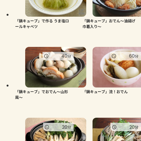
「鍋キューブ」で作る うま塩ロ
「鍋キューブ」おでん～油揚げ
ールキャベツ
巾着入り～
40
60
分
分
「鍋キューブ」でおでん～山形
「鍋キューブ」流！おでん
風～
20
20
分
分