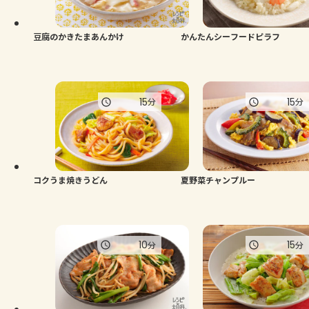
豆腐のかきたまあんかけ
かんたんシーフードピラフ
15
15
分
分
コクうま焼きうどん
夏野菜チャンプルー
10
15
分
分