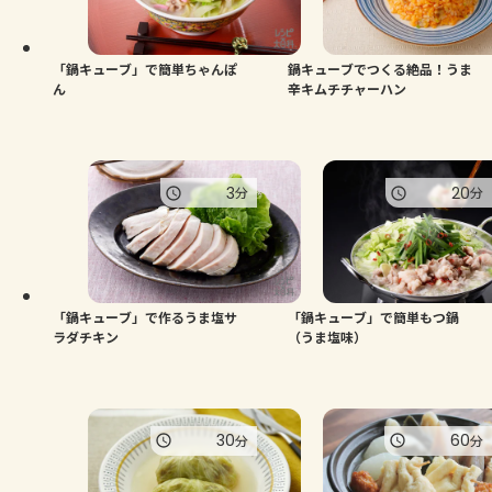
よくあるお問い合わせ
お買い物
「鍋キューブ」で簡単ちゃんぽ
鍋キューブでつくる絶品！うま
ん
辛キムチチャーハン
AJINOMOTO PARK とは
3
20
分
分
「鍋キューブ」で作るうま塩サ
「鍋キューブ」で簡単もつ鍋
ラダチキン
（うま塩味）
30
60
分
分