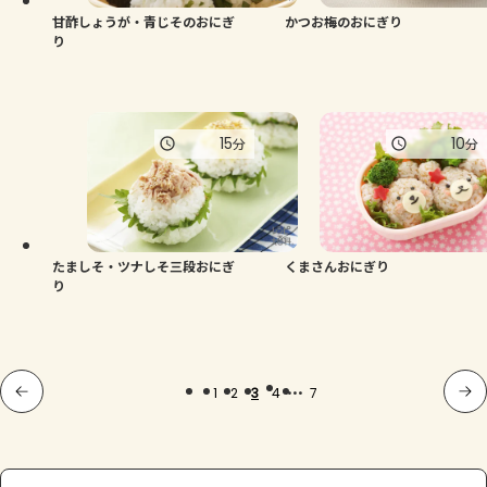
甘酢しょうが・青じそのおにぎ
かつお梅のおにぎり
り
15
10
分
分
たましそ・ツナしそ三段おにぎ
くまさんおにぎり
り
...
1
2
3
4
7