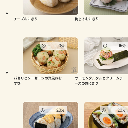
チーズおにぎり
梅じそおにぎり
10
15
分
分
パセリとソーセージの洋風おむ
サーモンタルタルとクリームチ
すび
ーズのおにぎり
20
20
分
分