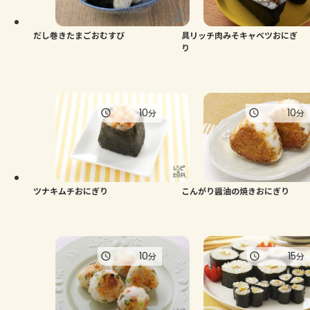
だし巻きたまごおむすび
具リッチ肉みそキャベツおにぎ
り
10
10
分
分
ツナキムチおにぎり
こんがり醤油の焼きおにぎり
10
15
分
分