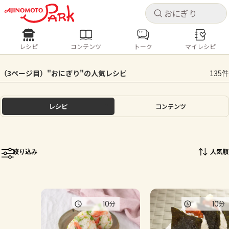
キャ
キャ
レシピ
コンテンツ
トーク
マイレシピ
レシピ
コンテンツ
ログインするとレシピを保存できます
（3ページ目）"おにぎり"の人気レシピ
135件
ログイン
新規登録
人気の食材・レシピ
レシピ
コンテンツ
ホーム
きゅうり
なす
トマト
とうもろこし
ピーマン
みょうが
ゴーヤ
コンテンツ
絞り込み
人気順
レシピ
トーク
10
10
分
分