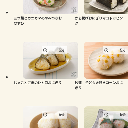
よくあるお問い合わせ
お買い物
三つ葉とカニカマのやみつきお
から揚げおにぎりマヨトッピン
むすび
グ
AJINOMOTO PARK とは
5
5
分
分
じゃことごまのひと口おにぎり
秒速 子ども大好きコーンおに
ぎり
5
5
分
分