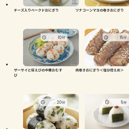
チーズ入りベークドおにぎり
ツナコーンマヨの巻きおにぎり
10
15
分
分
ザーサイと桜えびの中華おむす
肉巻きおにぎり＜塩分控えめ＞
び
20
5
分
分