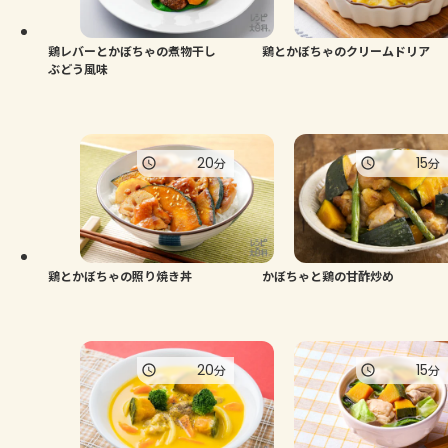
鶏レバーとかぼちゃの煮物干し
鶏とかぼちゃのクリームドリア
ぶどう風味
20
15
分
分
鶏とかぼちゃの照り焼き丼
かぼちゃと鶏の甘酢炒め
20
15
分
分