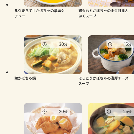
ルウ要らず！かぼちゃの濃厚シ
鶏ももとかぼちゃのホク甘まん
チュー
ぷくスープ
30
15
分
分
鶏かぼちゃ鍋
ほっこりかぼちゃの濃厚チーズ
スープ
20
25
分
分