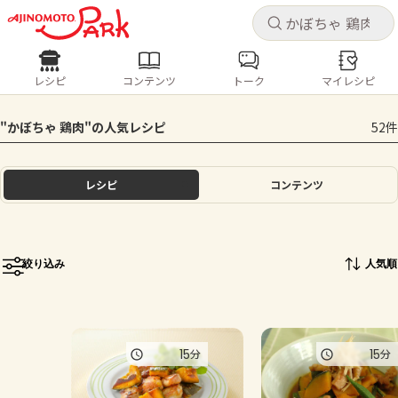
キャ
キャ
レシピ
コンテンツ
トーク
マイレシピ
レシピ
コンテンツ
ログインするとレシピを保存できます
"かぼちゃ 鶏肉"の人気レシピ
52件
ログイン
新規登録
人気の食材・レシピ
レシピ
コンテンツ
ホーム
きゅうり
なす
トマト
とうもろこし
ピーマン
みょうが
ゴーヤ
コンテンツ
絞り込み
人気順
レシピ
トーク
15
15
分
分