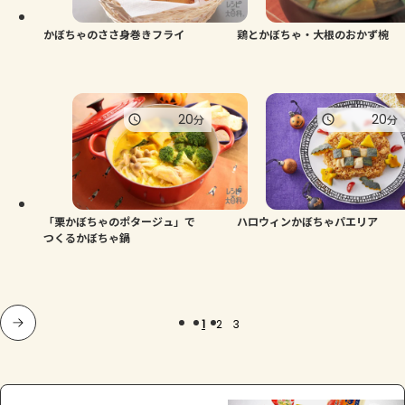
かぼちゃのささ身巻きフライ
鶏とかぼちゃ・大根のおかず椀
20
20
分
分
「栗かぼちゃのポタージュ」で
ハロウィンかぼちゃパエリア
つくるかぼちゃ鍋
1
2
3