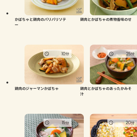
よくあるお問い合わせ
お買い物
かぼちゃと鶏肉のパリパリソテ
鶏肉とかぼちゃの煮物香味のせ
ー
AJINOMOTO PARK とは
10
25
分
分
鶏肉のジャーマンかぼちゃ
鶏肉とかぼちゃのあったかみそ
汁
15
20
分
分