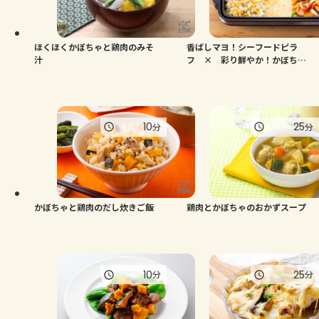
ほくほくかぼちゃと鶏肉のみそ
香ばしマヨ！シーフードピラ
汁
フ × 彩り鮮やか！かぼちゃ
と鶏肉のトマト煮
10
25
分
分
かぼちゃと鶏肉のだし炊きご飯
鶏肉とかぼちゃのおかずスープ
10
25
分
分