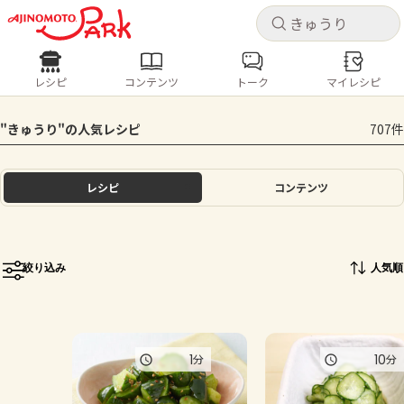
キャ
キャ
レシピ
コンテンツ
トーク
マイレシピ
レシピ
コンテンツ
ログインするとレシピを保存できます
"きゅうり"の人気レシピ
707件
ログイン
新規登録
人気の食材・レシピ
レシピ
コンテンツ
ホーム
きゅうり
なす
トマト
とうもろこし
ピーマン
みょうが
ゴーヤ
コンテンツ
絞り込み
人気順
レシピ
トーク
1
10
分
分