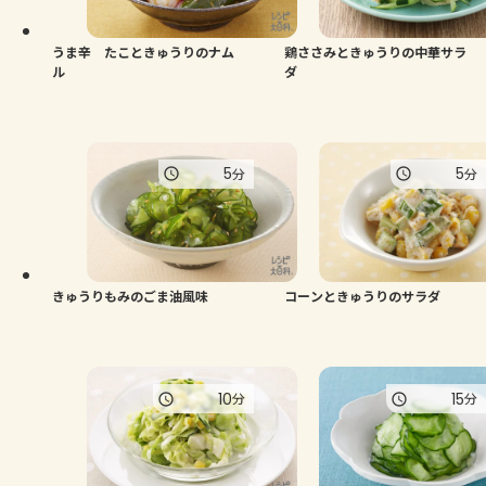
うま辛 たこときゅうりのナム
鶏ささみときゅうりの中華サラ
ル
ダ
5
5
分
分
きゅうりもみのごま油風味
コーンときゅうりのサラダ
10
15
分
分