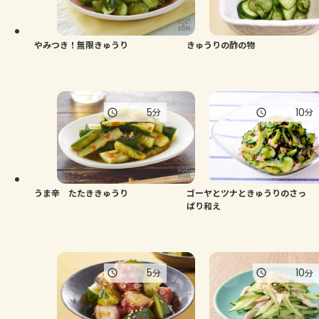
よくあるお問い合わせ
お買い物
やみつき！無限きゅうり
きゅうりの酢の物
AJINOMOTO PARK とは
5
10
分
分
うま辛 たたききゅうり
ゴーヤとツナときゅうりのさっ
ぱり和え
5
10
分
分