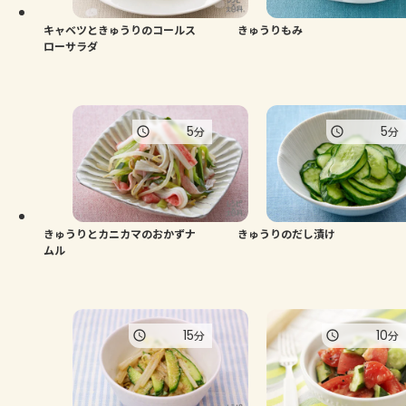
キャベツときゅうりのコールス
きゅうりもみ
ローサラダ
5
5
分
分
きゅうりとカニカマのおかずナ
きゅうりのだし漬け
ムル
15
10
分
分