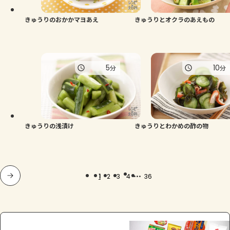
きゅうりのおかかマヨあえ
きゅうりとオクラのあえもの
5
10
分
分
きゅうりの浅漬け
きゅうりとわかめの酢の物
...
1
2
3
4
36