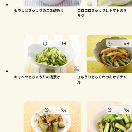
もやしときゅうりのごま酢あえ
コロコロきゅうりとトマトのサ
ラダ
10
5
分
分
キャベツときゅうりの浅漬け
きゅうりとちくわのおかずナム
ル
5
5
分
分