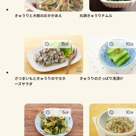
きゅうりと大根のおかかあえ
丸鶏きゅうりナムル
15
10
分
分
さつまいもときゅうりのマヨネ
きゅうりのさっぱり浅漬け
ーズサラダ
5
10
分
分