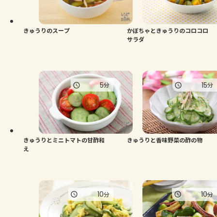
よくあるお問い合わせ
お買い物
きゅうりのスープ
かぼちゃときゅうりのコロコロ
サラダ
AJINOMOTO PARK とは
5
15
分
分
きゅうりとミニトマトの甘酢和
きゅうりと香味野菜の酢の物
え
10
10
分
分