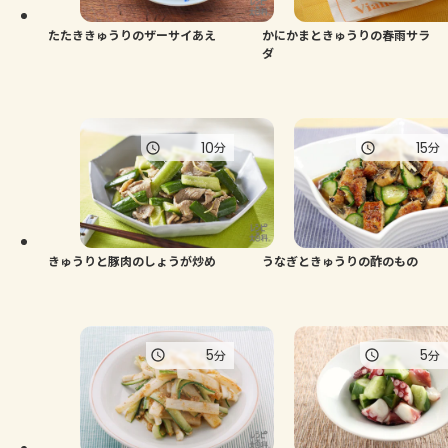
たたききゅうりのザーサイあえ
かにかまときゅうりの春雨サラ
ダ
10
15
分
分
きゅうりと豚肉のしょうが炒め
うなぎときゅうりの酢のもの
5
5
分
分