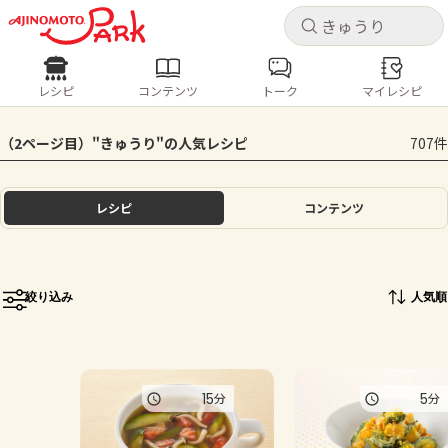
キャ
キャ
レシピ
コンテンツ
トーク
マイレシピ
レシピ
コンテンツ
ログインするとレシピを保存できます
（2ページ目）"きゅうり"の人気レシピ
707件
ログイン
新規登録
人気の食材・レシピ
レシピ
コンテンツ
ホーム
きゅうり
なす
トマト
とうもろこし
ピーマン
みょうが
ゴーヤ
コンテンツ
絞り込み
人気順
レシピ
トーク
15
5
分
分