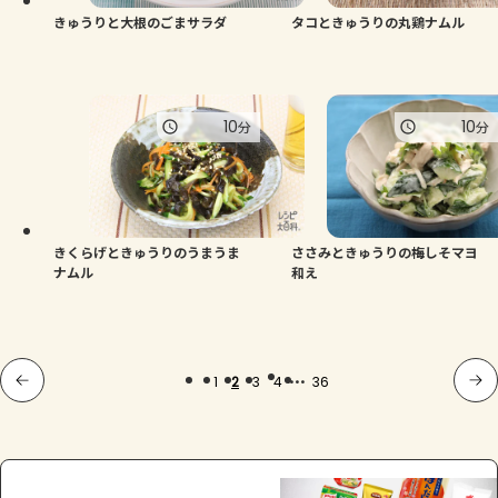
きゅうりと大根のごまサラダ
タコときゅうりの丸鶏ナムル
10
10
分
分
きくらげときゅうりのうまうま
ささみときゅうりの梅しそマヨ
ナムル
和え
...
1
2
3
4
36