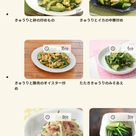
きゅうりと卵の炒めもの
きゅうりとイカの中華炒め
15
5
分
分
きゅうりと豚肉のオイスター炒
たたききゅうりのみそあえ
め
8
3
分
分