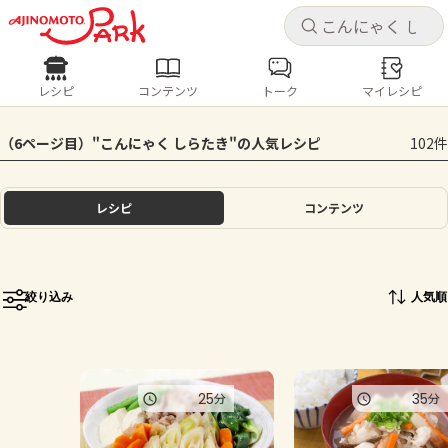
キャ
キャ
レシピ
コンテンツ
トーク
マイレシピ
レシピ
コンテンツ
ログインするとレシピを保存できます
（6ページ目）"こんにゃく しらたき"の人気レシピ
102件
ログイン
新規登録
人気の食材・レシピ
レシピ
コンテンツ
ホーム
きゅうり
なす
トマト
とうもろこし
ピーマン
みょうが
ゴーヤ
コンテンツ
絞り込み
人気順
レシピ
トーク
25
35
分
分