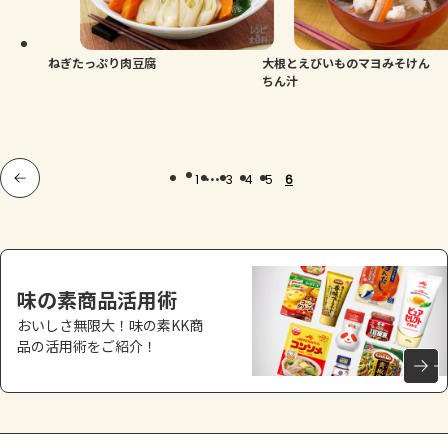
よくあるお問い合わせ
お買い物
ねぎたっぷり肉豆腐
大根とえびいものマヨみそけん
ちん汁
AJINOMOTO PARK とは
...
1
3
4
5
6
味の素商品活用術
おいしさ無限大！味の素KK商
品の活用術をご紹介！