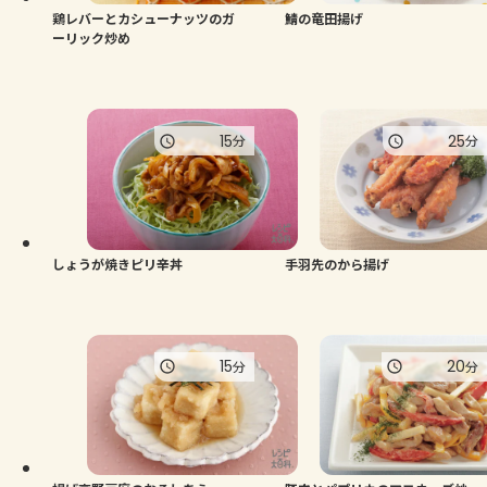
鶏レバーとカシューナッツのガ
鯖の竜田揚げ
ーリック炒め
15
25
分
分
しょうが焼きピリ辛丼
手羽先のから揚げ
15
20
分
分