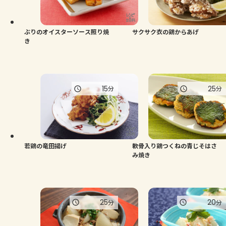
よくあるお問い合わせ
お買い物
ぶりのオイスターソース照り焼
サクサク衣の鶏からあげ
き
AJINOMOTO PARK とは
15
25
分
分
若鶏の竜田揚げ
軟骨入り鶏つくねの青じそはさ
み焼き
25
20
分
分