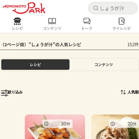
キャ
キャ
レシピ
コンテンツ
トーク
マイレシピ
レシピ
コンテンツ
ログインするとレシピを保存できます
（2ページ目）"しょうが汁"の人気レシピ
152件
ログイン
新規登録
人気の食材・レシピ
レシピ
コンテンツ
ホーム
きゅうり
なす
トマト
とうもろこし
ピーマン
みょうが
ゴーヤ
コンテンツ
絞り込み
人気順
レシピ
トーク
30
20
分
分