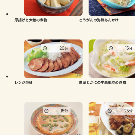
厚揚げと大根の煮物
とうがんの海鮮あんかけ
20
15
分
分
レンジ焼豚
白菜とかにの中華風炒め煮物
15
25
分
分