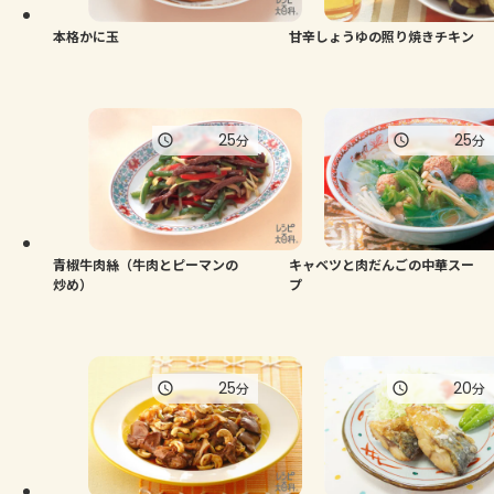
本格かに玉
甘辛しょうゆの照り焼きチキン
25
25
分
分
青椒牛肉絲（牛肉とピーマンの
キャベツと肉だんごの中華スー
炒め）
プ
25
20
分
分