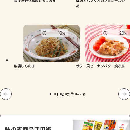
揚げ高野豆腐のおろしあえ
豚肉とパプリカのマヨネーズ炒
め
10
20
分
分
麻婆しらたき
サテー風ピーナツバター焼き鳥
...
1
2
3
4
8
味の素商品活用術