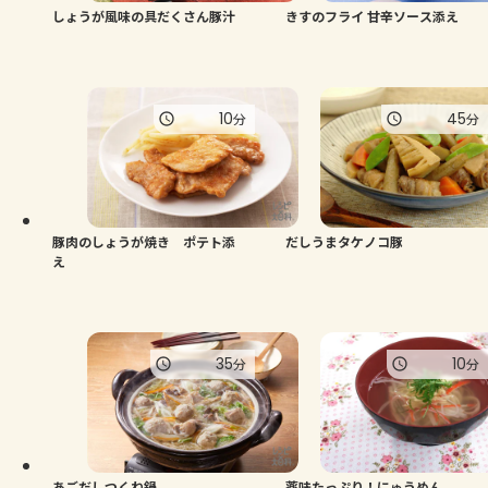
しょうが風味の具だくさん豚汁
きすのフライ 甘辛ソース添え
10
45
分
分
豚肉のしょうが焼き ポテト添
だしうまタケノコ豚
え
35
10
分
分
あごだしつくね鍋
薬味たっぷり！にゅうめん