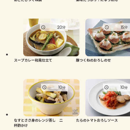
20
15
分
分
スープカレー和風仕立て
豚つくねのおろしのせ
10
10
分
分
なすとささ身のレンジ蒸し 二
たらのトマトおろしソース
杯酢かけ