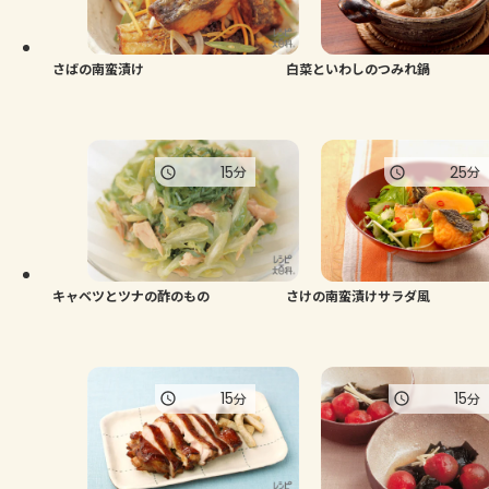
よくあるお問い合わせ
お買い物
さばの南蛮漬け
白菜といわしのつみれ鍋
AJINOMOTO PARK とは
15
25
分
分
キャベツとツナの酢のもの
さけの南蛮漬けサラダ風
15
15
分
分