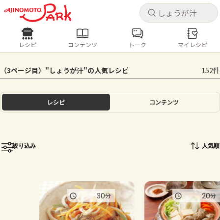
キャ
キャ
レシピ
コンテンツ
トーク
マイレシピ
レシピ
コンテンツ
ログインするとレシピを保存できます
（3ページ目）"しょうが汁"の人気レシピ
152件
ログイン
新規登録
人気の食材・レシピ
レシピ
コンテンツ
ホーム
きゅうり
なす
トマト
とうもろこし
ピーマン
みょうが
ゴーヤ
コンテンツ
絞り込み
人気順
レシピ
トーク
30
20
分
分