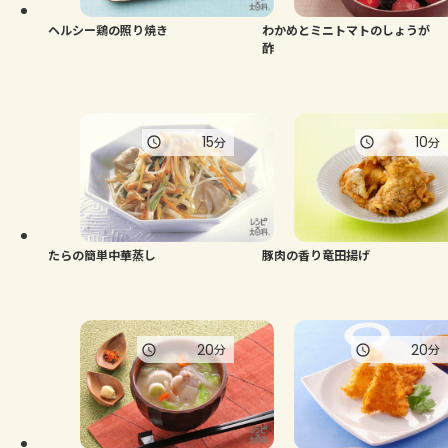
ヘルシー鶏の照り焼き
わかめとミニトマトのしょうが
酢
15
10
分
分
たらの簡単中華蒸し
豚肉の香り竜田揚げ
20
20
分
分