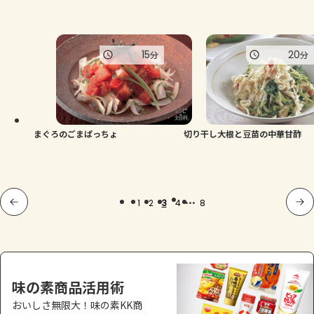
15
20
分
分
まぐろのごまぱっちょ
切り干し大根と豆苗の中華甘酢
...
1
2
3
4
8
味の素商品活用術
おいしさ無限大！味の素KK商