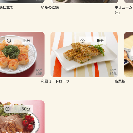
鍋仕立て
いものこ鍋
ボリューム
汁」
15
15
分
分
和風ミートローフ
高菜飯
50
分