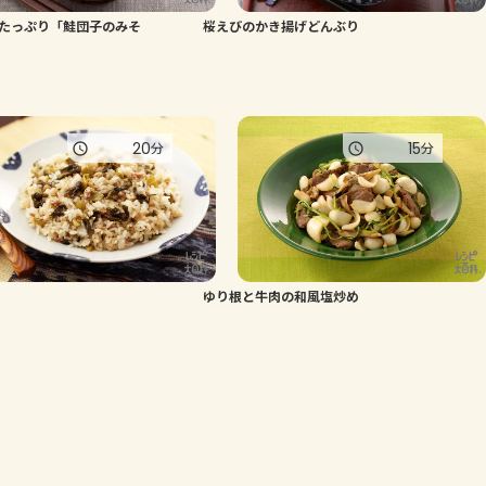
たっぷり「鮭団子のみそ
桜えびのかき揚げどんぶり
よくあるお問い合わせ
お買い物
20
15
分
分
AJINOMOTO PARK とは
ゆり根と牛肉の和風塩炒め