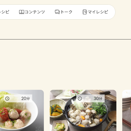
レシピ
コンテンツ
トーク
マイレシピ
レ
人気の食材・
きゅうり
ゴーヤ
20
30
分
分