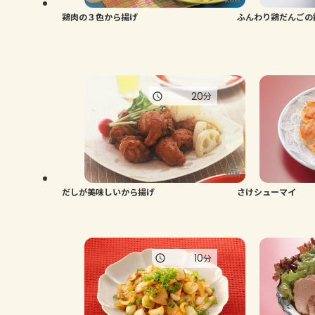
鶏肉の３色から揚げ
ふんわり鶏だんごの
20
分
だしが美味しいから揚げ
さけシューマイ
10
分