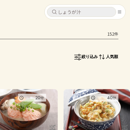
キャンセル
キャンセル
152件
シピ
コンテンツ
ログインするとレシピを保存できます
ログイン
新規登録
絞り込み
人気順
レシピ
ホーム
なす
トマト
とうもろこし
ピーマン
みょうが
コンテンツ
20
40
分
分
レシピ
トーク