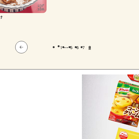
け
...
1
5
6
7
8