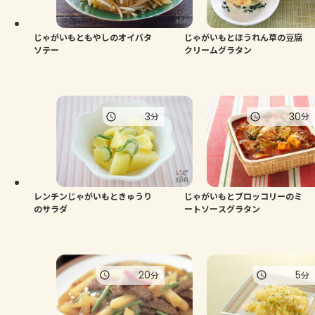
じゃがいもともやしのオイバタ
じゃがいもとほうれん草の豆腐
ソテー
クリームグラタン
3
30
分
分
レンチンじゃがいもときゅうり
じゃがいもとブロッコリーのミ
のサラダ
ートソースグラタン
20
5
分
分