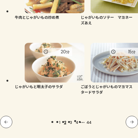
牛肉とじゃがいもの炒め煮
じゃがいものソテー マヨネー
ズあえ
20
15
分
分
じゃがいもと明太子のサラダ
ごぼうとじゃがいものマヨマス
タードサラダ
...
1
2
3
4
44