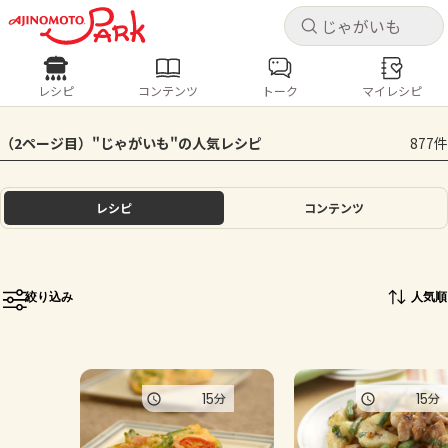
キャ
キャ
レシピ
コンテンツ
トーク
マイレシピ
レシピ
コンテンツ
ログインするとレシピを保存できます
（2ページ目）"じゃがいも"の人気レシピ
877件
ログイン
新規登録
人気の食材・レシピ
レシピ
コンテンツ
ホーム
きゅうり
なす
トマト
とうもろこし
ピーマン
みょうが
ゴーヤ
コンテンツ
絞り込み
人気順
レシピ
トーク
15
15
分
分