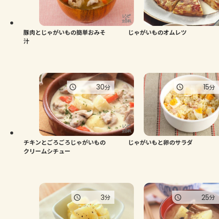
豚肉とじゃがいもの簡単おみそ
じゃがいものオムレツ
汁
30
15
分
分
チキンとごろごろじゃがいもの
じゃがいもと卵のサラダ
クリームシチュー
3
25
分
分