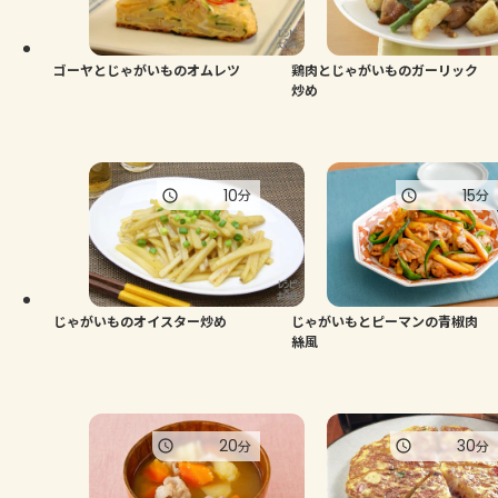
よくあるお問い合わせ
お買い物
ゴーヤとじゃがいものオムレツ
鶏肉とじゃがいものガーリック
炒め
AJINOMOTO PARK とは
10
15
分
分
じゃがいものオイスター炒め
じゃがいもとピーマンの青椒肉
絲風
20
30
分
分