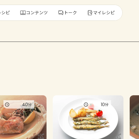
レシピ
コンテンツ
トーク
マイレシピ
レ
人気の食材・
きゅうり
ゴーヤ
40
10
分
分