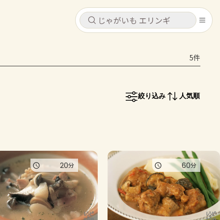
キャンセル
キャンセル
5件
シピ
コンテンツ
ログインするとレシピを保存できます
ログイン
新規登録
絞り込み
人気順
レシピ
ホーム
なす
トマト
とうもろこし
ピーマン
みょうが
コンテンツ
20
60
分
分
レシピ
トーク