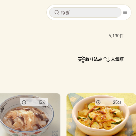
キャンセル
キャンセル
5,130件
シピ
コンテンツ
ログインするとレシピを保存できます
ログイン
新規登録
絞り込み
人気順
レシピ
ホーム
なす
トマト
とうもろこし
ピーマン
みょうが
コンテンツ
15
25
分
分
レシピ
トーク