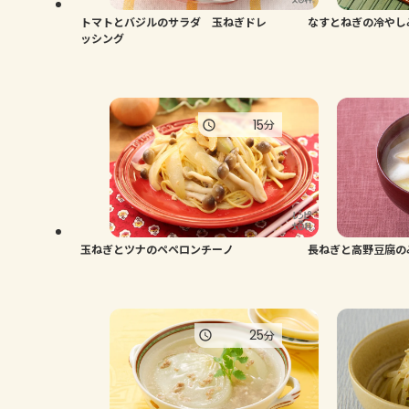
トマトとバジルのサラダ 玉ねぎドレ
なすとねぎの冷やし
ッシング
15
分
玉ねぎとツナのペペロンチーノ
長ねぎと高野豆腐の
25
分