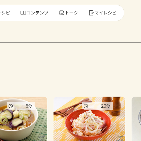
レシピ
コンテンツ
トーク
マイレシピ
レ
人気の食材・
きゅうり
ゴーヤ
5
20
分
分