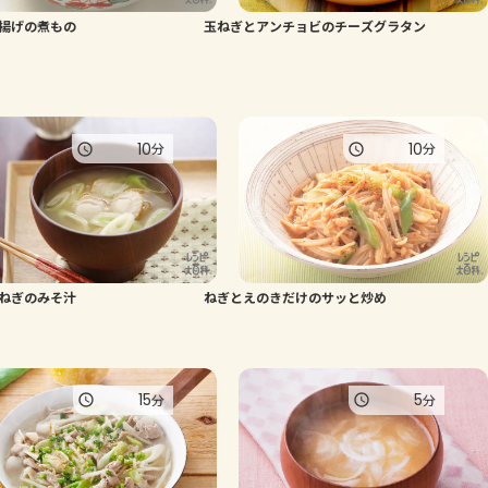
揚げの煮もの
玉ねぎとアンチョビのチーズグラタン
よくあるお問い合わせ
お買い物
10
10
分
分
AJINOMOTO PARK とは
ねぎのみそ汁
ねぎとえのきだけのサッと炒め
15
5
分
分