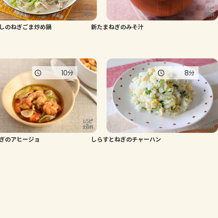
しのねぎごま炒め鍋
新たまねぎのみそ汁
10
8
分
分
ぎのアヒージョ
しらすとねぎのチャーハン