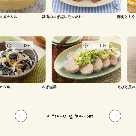
ソメナムル
鶏肉のねぎ塩レモンだれ
豚肉ともや
12
5
分
分
ナムル
ねぎ塩鶏
えびと長ね
...
...
1
3
4
5
257