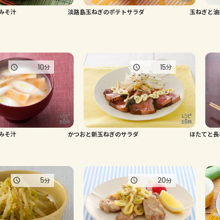
みそ汁
淡路島玉ねぎのポテトサラダ
玉ねぎと油
10
15
分
分
みそ汁
かつおと新玉ねぎのサラダ
ほたてと長
5
20
分
分