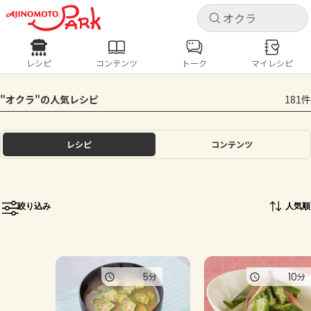
キャ
キャ
レシピ
コンテンツ
トーク
マイレシピ
レシピ
コンテンツ
ログインするとレシピを保存できます
"オクラ"の人気レシピ
181件
ログイン
新規登録
人気の食材・レシピ
レシピ
コンテンツ
ホーム
きゅうり
なす
トマト
とうもろこし
ピーマン
みょうが
ゴーヤ
コンテンツ
絞り込み
人気順
レシピ
トーク
5
10
分
分