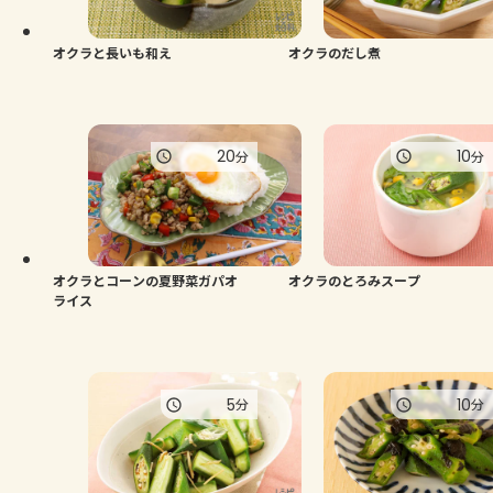
オクラと長いも和え
オクラのだし煮
20
10
分
分
オクラとコーンの夏野菜ガパオ
オクラのとろみスープ
ライス
5
10
分
分