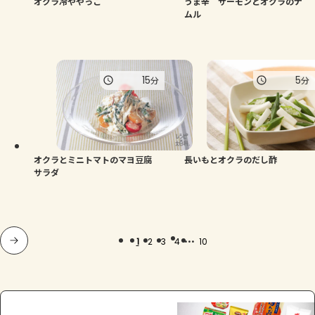
オクラ冷ややっこ
うま辛 サーモンとオクラのナ
ムル
15
5
分
分
オクラとミニトマトのマヨ豆腐
長いもとオクラのだし酢
サラダ
...
1
2
3
4
10