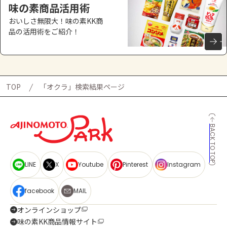
味の素商品活用術
おいしさ無限大！味の素KK商
品の活用術をご紹介！
TOP
「オクラ」検索結果ページ
BACK TO TOP
LINE
X
Youtube
Pinterest
Instagram
facebook
MAIL
オンラインショップ
味の素KK商品情報サイト