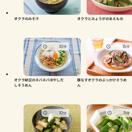
よくあるお問い合わせ
お買い物
オクラのみそ汁
オクラとみょうがのあえもの
AJINOMOTO PARK とは
10
15
分
分
オクラ納豆のネバネバ冷やしだ
豚なすオクラのぶっかけそうめ
しそうめん
ん
10
5
分
分