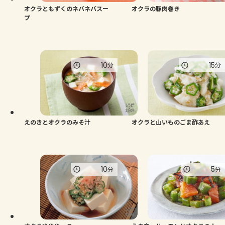
オクラともずくのネバネバスー
オクラの豚肉巻き
プ
10
15
分
分
えのきとオクラのみそ汁
オクラと山いものごま酢あえ
10
5
分
分