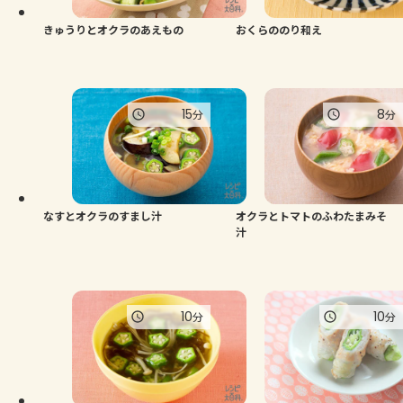
きゅうりとオクラのあえもの
おくらののり和え
15
8
分
分
なすとオクラのすまし汁
オクラとトマトのふわたまみそ
汁
10
10
分
分