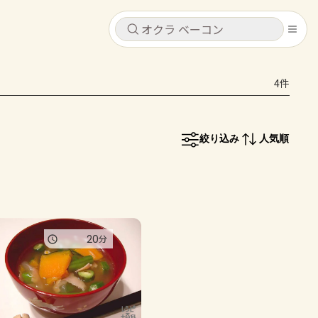
キャンセル
キャンセル
4件
シピ
コンテンツ
ログインするとレシピを保存できます
ログイン
新規登録
絞り込み
人気順
レシピ
ホーム
なす
トマト
とうもろこし
ピーマン
みょうが
コンテンツ
20
分
レシピ
トーク