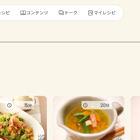
レシピ
コンテンツ
トーク
マイレシピ
レ
人気の食材・
きゅうり
ゴーヤ
15
20
分
分