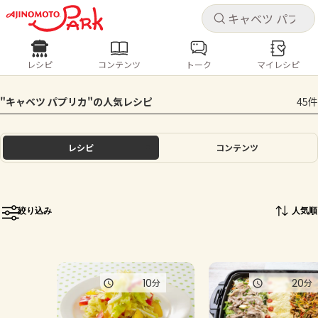
キャ
キャ
レシピ
コンテンツ
トーク
マイレシピ
レシピ
コンテンツ
ログインするとレシピを保存できます
"キャベツ パプリカ"の人気レシピ
45件
ログイン
新規登録
人気の食材・レシピ
レシピ
コンテンツ
ホーム
きゅうり
なす
トマト
とうもろこし
ピーマン
みょうが
ゴーヤ
コンテンツ
絞り込み
人気順
レシピ
トーク
10
20
分
分