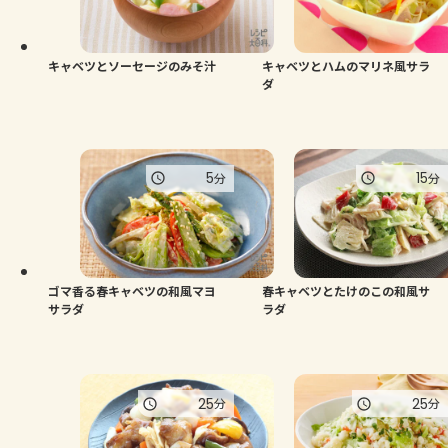
キャベツとソーセージのみそ汁
キャベツとハムのマリネ風サラ
ダ
5
15
分
分
ゴマ香る春キャベツの和風マヨ
春キャベツとたけのこの和風サ
サラダ
ラダ
25
25
分
分