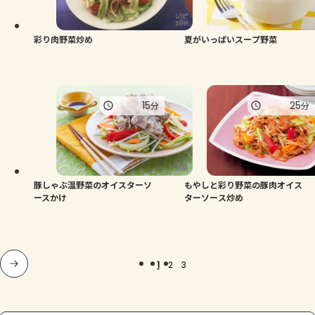
彩り肉野菜炒め
夏がいっぱいスープ野菜
15
25
分
分
豚しゃぶ温野菜のオイスターソ
もやしと彩り野菜の豚肉オイス
ースかけ
ターソース炒め
1
2
3