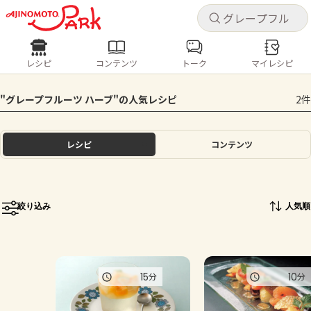
キャ
キャ
レシピ
コンテンツ
トーク
マイレシピ
レシピ
コンテンツ
ログインするとレシピを保存できます
"グレープフルーツ ハーブ"の人気レシピ
2件
ログイン
新規登録
人気の食材・レシピ
レシピ
コンテンツ
ホーム
きゅうり
なす
トマト
とうもろこし
ピーマン
みょうが
ゴーヤ
コンテンツ
絞り込み
人気順
レシピ
トーク
15
10
分
分