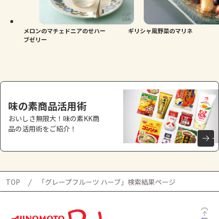
よくあるお問い合わせ
お買い物
メロンのマチェドニアのせハー
ギリシャ風野菜のマリネ
ブゼリー
AJINOMOTO PARK とは
味の素商品活用術
おいしさ無限大！味の素KK商
品の活用術をご紹介！
TOP
「グレープフルーツ ハーブ」検索結果ページ