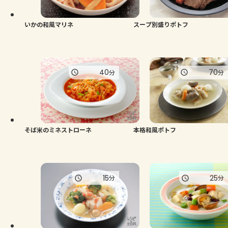
いかの和風マリネ
スープ別盛りポトフ
40
70
分
分
そば米のミネストローネ
本格和風ポトフ
15
25
分
分