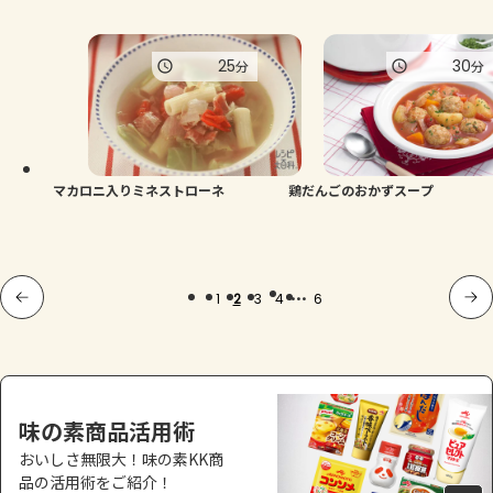
25
30
分
分
マカロニ入りミネストローネ
鶏だんごのおかずスープ
...
1
2
3
4
6
味の素商品活用術
おいしさ無限大！味の素KK商
品の活用術をご紹介！