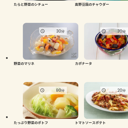
たらと野菜のシチュー
高野豆腐のチャウダー
30
30
分
分
野菜のマリネ
カポナータ
80
20
分
分
たっぷり野菜のポトフ
トマトソースポテト