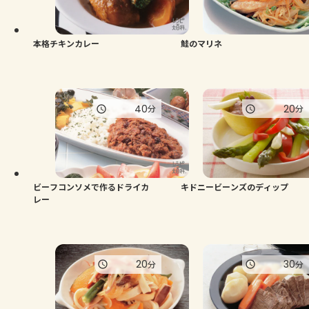
よくあるお問い合わせ
お買い物
本格チキンカレー
鮭のマリネ
AJINOMOTO PARK とは
40
20
分
分
ビーフコンソメで作るドライカ
キドニービーンズのディップ
レー
20
30
分
分