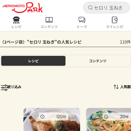
キャ
キャ
レシピ
コンテンツ
トーク
マイレシピ
レシピ
コンテンツ
ログインするとレシピを保存できます
（2ページ目）"セロリ 玉ねぎ"の人気レシピ
110件
ログイン
新規登録
人気の食材・レシピ
レシピ
コンテンツ
ホーム
きゅうり
なす
トマト
とうもろこし
ピーマン
みょうが
ゴーヤ
コンテンツ
絞り込み
人気順
レシピ
トーク
120
20
分
分