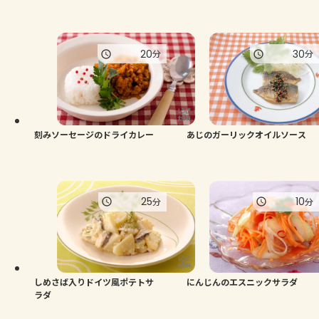
20
30
分
分
刻みソーセージのドライカレー
あじのガーリックオイルソース
25
10
分
分
しめさば入りドイツ風ポテトサ
にんじんのエスニックサラダ
ラダ