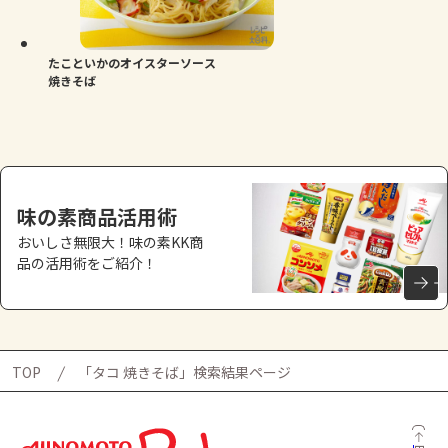
よくあるお問い合わせ
お買い物
たこといかのオイスターソース
焼きそば
AJINOMOTO PARK とは
味の素商品活用術
おいしさ無限大！味の素KK商
品の活用術をご紹介！
TOP
「タコ 焼きそば」検索結果ページ