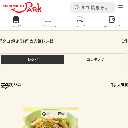
キャンセル
キャンセル
レシピ
コンテンツ
トーク
マイレシピ
レシピ
コンテンツ
ログインするとレシピを保存できます
"タコ 焼きそば"の人気レシピ
1件
ログイン
新規登録
人気の食材・レシピ
レシピ
コンテンツ
ホーム
きゅうり
なす
トマト
とうもろこし
ピーマン
みょうが
ゴーヤ
コンテンツ
絞り込み
人気順
レシピ
トーク
15
分