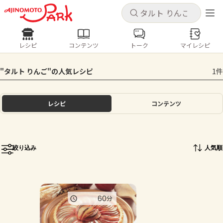
キャンセル
キャンセル
レシピ
コンテンツ
トーク
マイレシピ
レシピ
コンテンツ
ログインするとレシピを保存できます
"タルト りんご"の人気レシピ
1件
ログイン
新規登録
人気の食材・レシピ
レシピ
コンテンツ
ホーム
きゅうり
なす
トマト
とうもろこし
ピーマン
みょうが
ゴーヤ
コンテンツ
絞り込み
人気順
レシピ
トーク
60
分