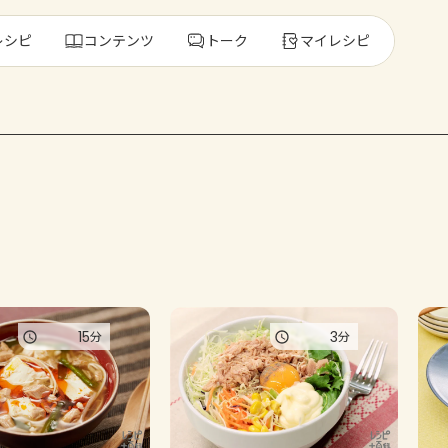
レシピ
コンテンツ
トーク
マイレシピ
レ
人気の食材・
きゅうり
ゴーヤ
15
3
分
分