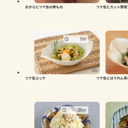
おからとツナ缶の煮もの
ツナ缶とカット野菜
5
分
ツナ缶ユッケ
ツナ缶とほうれん草
25
分