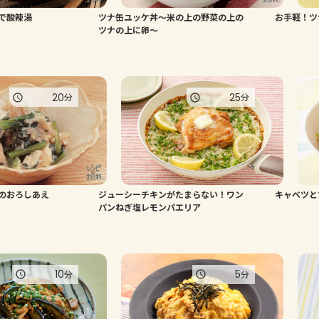
で酸辣湯
ツナ缶ユッケ丼～米の上の野菜の上の
お手軽！ツ
ツナの上に卵～
20
25
分
分
のおろしあえ
ジューシーチキンがたまらない！ワン
キャベツと
パンねぎ塩レモンパエリア
10
5
分
分