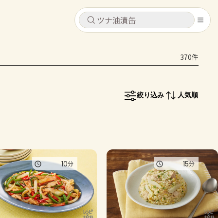
キャンセル
キャンセル
370件
シピ
コンテンツ
ログインするとレシピを保存できます
ログイン
新規登録
絞り込み
人気順
レシピ
ホーム
なす
トマト
とうもろこし
ピーマン
みょうが
コンテンツ
10
15
分
分
レシピ
トーク