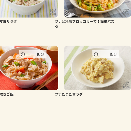
マヨサラダ
ツナと冷凍ブロッコリーで！簡単パス
タ
10
15
分
分
炊きご飯
ツナたまごサラダ