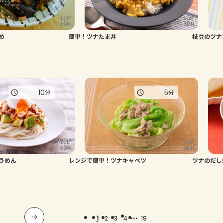
め
簡単！ツナたま丼
枝豆のツナ
10
5
分
分
うめん
レンジで簡単！ツナキャベツ
ツナのだし
...
1
2
3
4
19