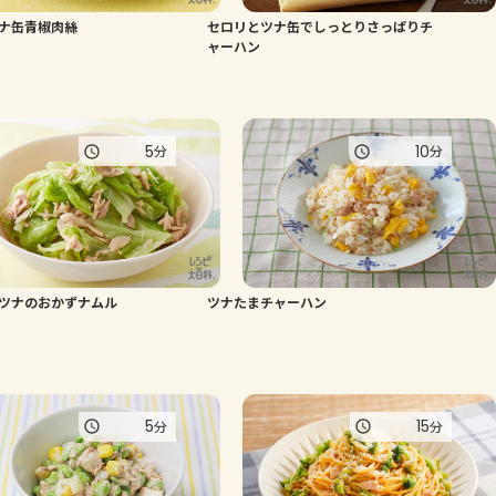
ナ缶青椒肉絲
セロリとツナ⽸でしっとりさっぱりチ
よくあるお問い合わせ
ャーハン
お買い物
5
10
分
分
AJINOMOTO PARK とは
ツナのおかずナムル
ツナたまチャーハン
5
15
分
分