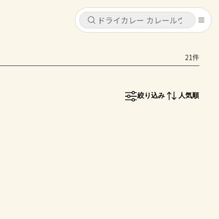
キャンセル
キャンセル
21件
シピ
コンテンツ
ログインするとレシピを保存できます
ログイン
新規登録
絞り込み
人気順
レシピ
ホーム
なす
トマト
とうもろこし
ピーマン
みょうが
コンテンツ
レシピ
トーク