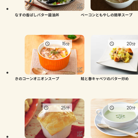
なすの香ばしバター醤油丼
ベーコンともやしの簡単スープ
15
20
分
分
きのコーンオニオンスープ
鮭と春キャベツのバター炒め
25
20
分
分