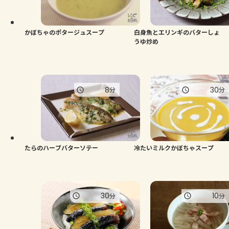
よくあるお問い合わせ
お買い物
かぼちゃのポタージュスープ
白身魚とエリンギのバターしょ
うゆ炒め
AJINOMOTO PARK とは
8
30
分
分
たらのハーブバターソテー
冷たいミルクかぼちゃスープ
30
10
分
分