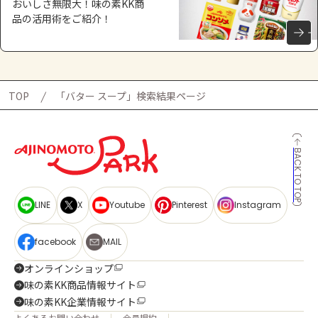
おいしさ無限大！味の素KK商
品の活用術をご紹介！
TOP
「バター スープ」検索結果ページ
BACK TO TOP
LINE
X
Youtube
Pinterest
Instagram
facebook
MAIL
オンラインショップ
味の素KK商品情報サイト
味の素KK企業情報サイト
よくあるお問い合わせ
会員規約