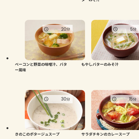
20
5
分
分
ベーコンと野菜の味噌汁、バタ
もやしバターのみそ汁
ー風味
30
15
分
分
きのこのポタージュスープ
サラダチキンのカレースープ