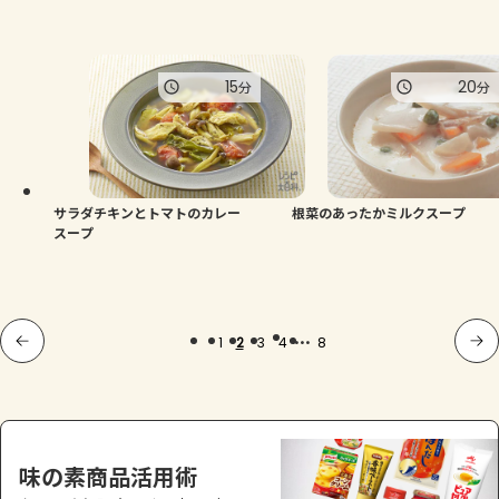
15
20
分
分
サラダチキンとトマトのカレー
根菜のあったかミルクスープ
スープ
...
1
2
3
4
8
味の素商品活用術