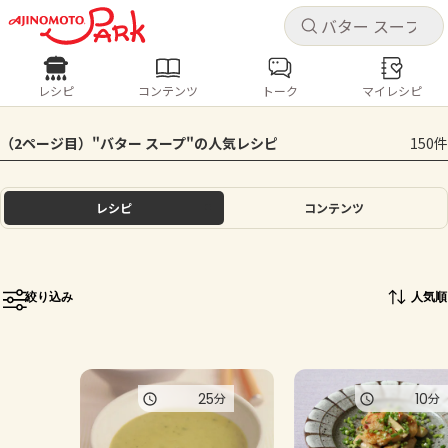
キャ
キャ
レシピ
コンテンツ
トーク
マイレシピ
レシピ
コンテンツ
ログインするとレシピを保存できます
（2ページ目）"バター スープ"の人気レシピ
150件
ログイン
新規登録
人気の食材・レシピ
レシピ
コンテンツ
ホーム
きゅうり
なす
トマト
とうもろこし
ピーマン
みょうが
ゴーヤ
コンテンツ
絞り込み
人気順
レシピ
トーク
25
10
分
分