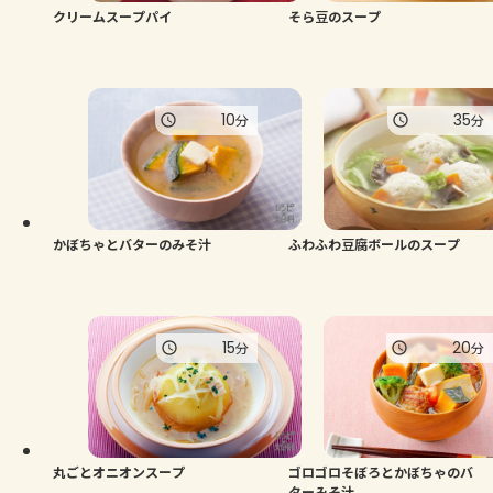
クリームスープパイ
そら豆のスープ
10
35
分
分
かぼちゃとバターのみそ汁
ふわふわ豆腐ボールのスープ
15
20
分
分
丸ごとオニオンスープ
ゴロゴロそぼろとかぼちゃのバ
ターみそ汁