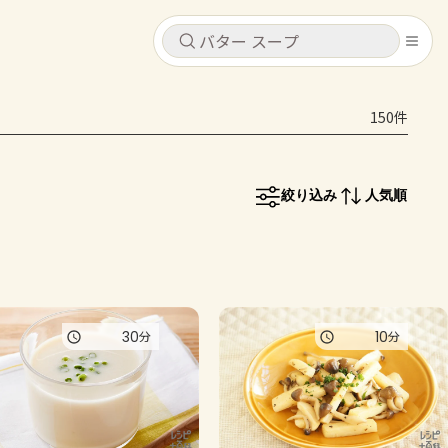
キャンセル
キャンセル
150件
シピ
コンテンツ
ログインするとレシピを保存できます
ログイン
新規登録
絞り込み
人気順
レシピ
ホーム
なす
トマト
とうもろこし
ピーマン
みょうが
コンテンツ
30
10
分
分
レシピ
トーク