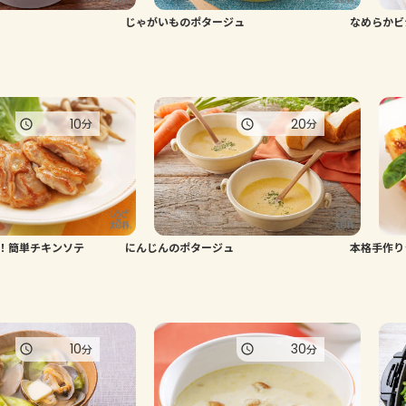
じゃがいものポタージュ
なめらかビ
10
20
分
分
！簡単チキンソテ
にんじんのポタージュ
本格手作り
10
30
分
分