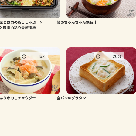
菜とお肉の蒸ししゃぶ ×
鮭のちゃんちゃん絶品汁
と豚肉の彩り青椒肉絲
15
20
分
分
ぷりきのこチャウダー
食パンのグラタン