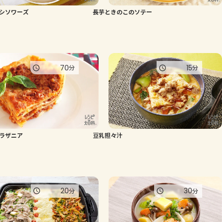
シソワーズ
長芋ときのこのソテー
よくあるお問い合わせ
お買い物
70
15
分
分
AJINOMOTO PARK とは
ラザニア
豆乳担々汁
20
30
分
分