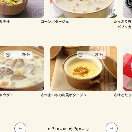
みそ汁
コーンポタージュ
たっぷり野
パプリカ
25
20
分
分
ャウダー
さつまいもの和風ポタージュ
さけとたっ
...
...
1
4
5
6
8