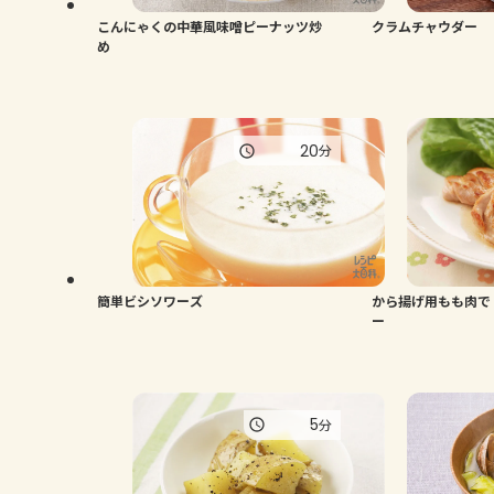
こんにゃくの中華風味噌ピーナッツ炒
クラムチャウダー
め
20
分
簡単ビシソワーズ
から揚げ用もも肉で
ー
5
分