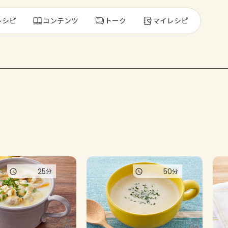
レシピ
コンテンツ
トーク
マイレシピ
レ
人気の食材・
きゅうり
ゴーヤ
25
50
分
分