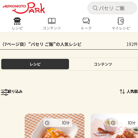
キャ
キャ
レシピ
コンテンツ
トーク
マイレシピ
レシピ
コンテンツ
ログインするとレシピを保存できます
（7ページ目）"パセリ ご飯"の人気レシピ
192件
ログイン
新規登録
人気の食材・レシピ
レシピ
コンテンツ
ホーム
きゅうり
なす
トマト
とうもろこし
ピーマン
みょうが
ゴーヤ
コンテンツ
絞り込み
人気順
レシピ
トーク
10
10
分
分