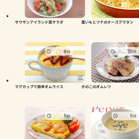
サウザンアイランド風サラダ
里いもとツナのチーズグラタン
8
20
分
分
マグカップで簡単オムライス
きのこのオムレツ
5
5
分
分