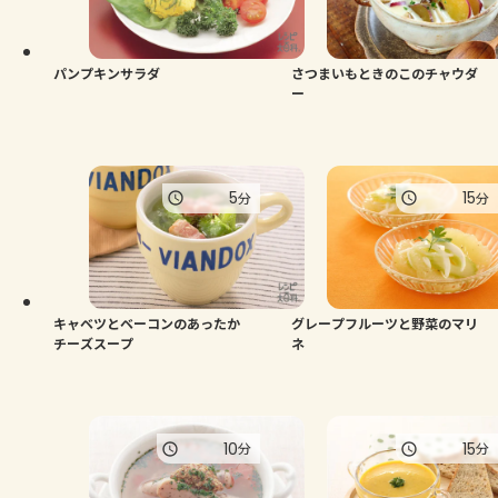
パンプキンサラダ
さつまいもときのこのチャウダ
ー
5
15
分
分
キャベツとベーコンのあったか
グレープフルーツと野菜のマリ
チーズスープ
ネ
10
15
分
分