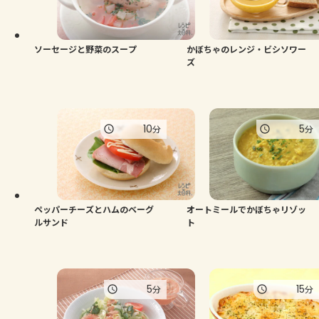
ソーセージと野菜のスープ
かぼちゃのレンジ・ビシソワー
ズ
10
5
分
分
ペッパーチーズとハムのベーグ
オートミールでかぼちゃリゾッ
ルサンド
ト
5
15
分
分