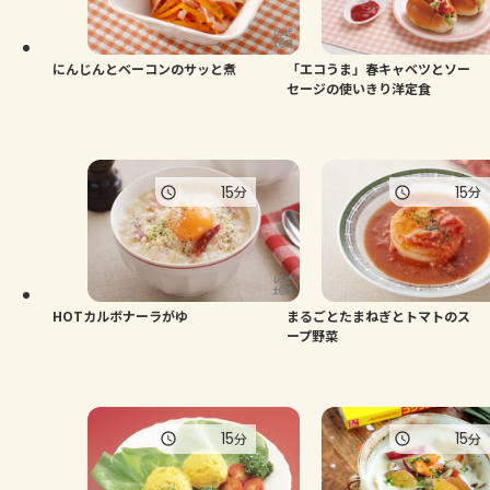
よくあるお問い合わせ
お買い物
にんじんとベーコンのサッと煮
「エコうま」春キャベツとソー
セージの使いきり洋定食
AJINOMOTO PARK とは
15
15
分
分
HOTカルボナーラがゆ
まるごとたまねぎとトマトのス
ープ野菜
15
15
分
分