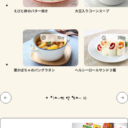
えびと卵のバター焼き
大豆入りコーンスープ
10
20
分
分
栗かぼちゃのパングラタン
ヘルシーロールサンド３種
...
...
1
6
7
8
10