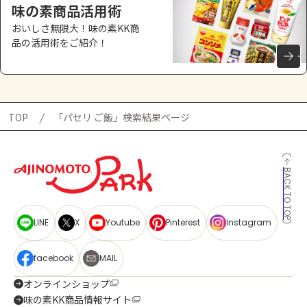
味の素商品活用術
おいしさ無限大！味の素KK商
品の活用術をご紹介！
TOP
「パセリ ご飯」検索結果ページ
BACK TO TOP
LINE
X
Youtube
Pinterest
Instagram
facebook
MAIL
オンラインショップ
味の素KK商品情報サイト