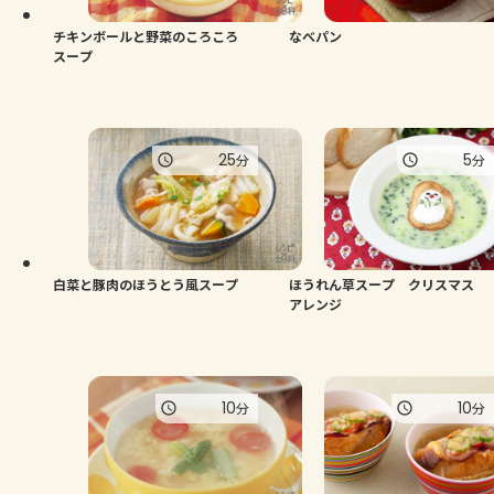
チキンボールと野菜のころころ
なべパン
スープ
25
5
分
分
白菜と豚肉のほうとう風スープ
ほうれん草スープ クリスマス
アレンジ
10
10
分
分