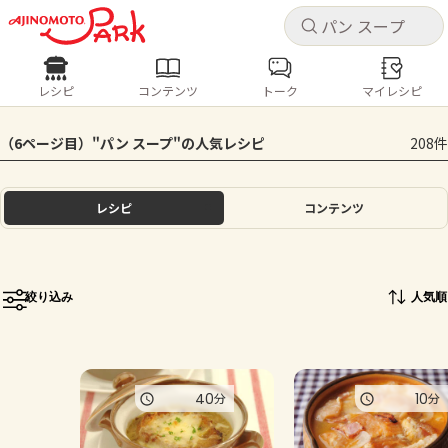
キャ
キャ
レシピ
コンテンツ
トーク
マイレシピ
レシピ
コンテンツ
ログインするとレシピを保存できます
（6ページ目）"パン スープ"の人気レシピ
208件
ログイン
新規登録
人気の食材・レシピ
レシピ
コンテンツ
ホーム
きゅうり
なす
トマト
とうもろこし
ピーマン
みょうが
ゴーヤ
コンテンツ
絞り込み
人気順
レシピ
トーク
40
10
分
分