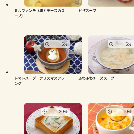
ミルファンテ（卵とチーズのス
ピザスープ
ープ）
5
5
分
分
トマトスープ クリスマスアレ
ふわふわチーズスープ
ンジ
20
10
分
分