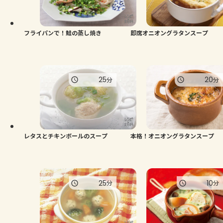
フライパンで！鮭の蒸し焼き
即席オニオングラタンスープ
25
20
分
分
レタスとチキンボールのスープ
本格！オニオングラタンスープ
25
10
分
分