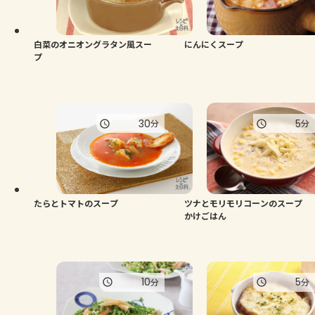
よくあるお問い合わせ
お買い物
白菜のオニオングラタン風スー
にんにくスープ
プ
AJINOMOTO PARK とは
30
5
分
分
たらとトマトのスープ
ツナとモリモリコーンのスープ
かけごはん
10
5
分
分