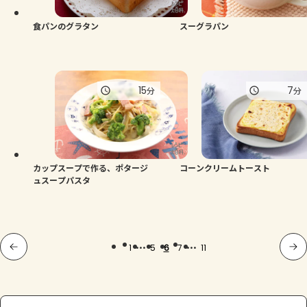
食パンのグラタン
スーグラパン
15
7
分
分
カップスープで作る、ポタージ
コーンクリームトースト
ュスープパスタ
...
...
1
5
6
7
11