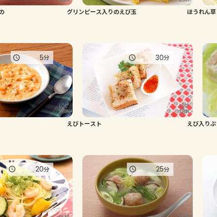
の
グリンピース入りのえび玉
ほうれん草
5
30
分
分
えびトースト
えび入りぷ
20
25
分
分