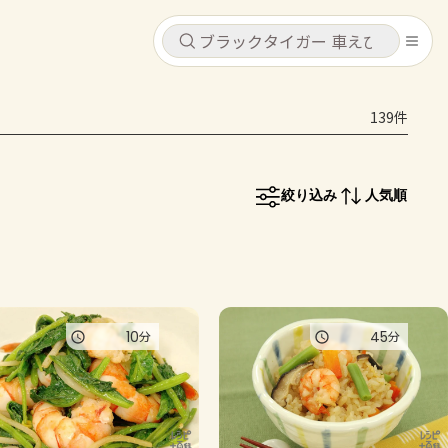
キャンセル
キャンセル
139件
シピ
コンテンツ
ログインするとレシピを保存できます
ログイン
新規登録
絞り込み
人気順
レシピ
ホーム
なす
トマト
とうもろこし
ピーマン
みょうが
コンテンツ
10
45
分
分
レシピ
トーク