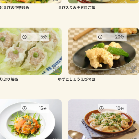
とえびの中華炒め
えび入りみそ五目ご飯
よくあるお問い合わせ
お買い物
15
20
分
分
AJINOMOTO PARK とは
りぷり焼売
ゆずこしょうえびマヨ
15
10
分
分