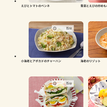
えびとトマトのペンネ
青菜とえびの炒めも
15
分
小海老とアボカドのチャーハン
海老のリゾット
15
分