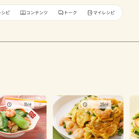
レシピ
コンテンツ
トーク
マイレシピ
レ
人気の食材・
きゅうり
ゴーヤ
15
25
分
分