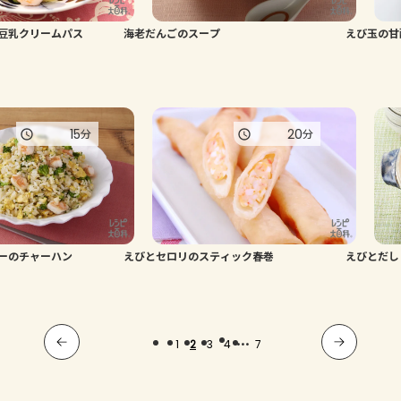
豆乳クリームパス
海老だんごのスープ
えび玉の甘
15
20
分
分
ーのチャーハン
えびとセロリのスティック春巻
えびとだし
...
1
2
3
4
7