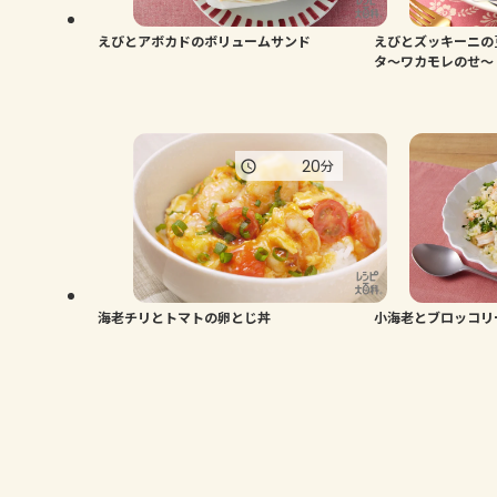
えびとアボカドのボリュームサンド
えびとズッキーニの
タ～ワカモレのせ～
20
分
海老チリとトマトの卵とじ丼
小海老とブロッコリ