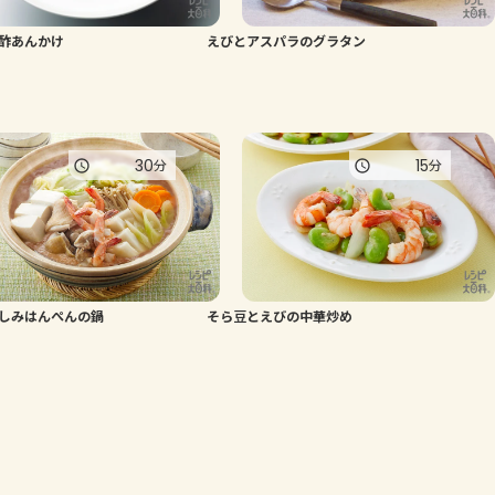
酢あんかけ
えびとアスパラのグラタン
30
15
分
分
しみはんぺんの鍋
そら豆とえびの中華炒め