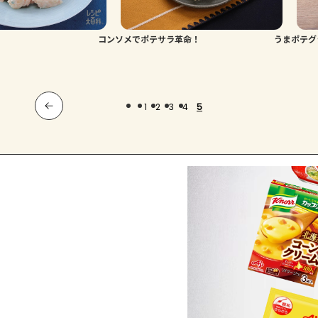
コンソメでポテサラ革命！
うまポテグ
1
2
3
4
5