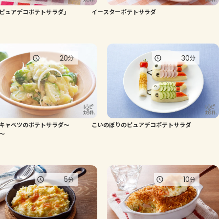
ピュアデコポテトサラダ」
イースターポテトサラダ
よくあるお問い合わせ
お買い物
20
30
分
分
AJINOMOTO PARK とは
キャベツのポテトサラダ～
こいのぼりのピュアデコポテトサラダ
～
5
10
分
分