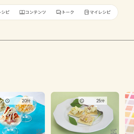
レシピ
コンテンツ
トーク
マイレシピ
レ
人気の食材・
きゅうり
ゴーヤ
20
25
分
分