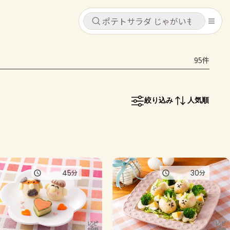
キャンセル
キャンセル
95件
シピ
コンテンツ
ログインするとレシピを保存できます
ログイン
新規登録
絞り込み
人気順
レシピ
ホーム
なす
トマト
とうもろこし
ピーマン
みょうが
コンテンツ
45
30
分
分
レシピ
トーク