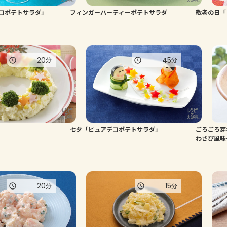
コポテトサラダ」
フィンガーパーティーポテトサラダ
敬老の日「
20
45
分
分
七夕「ピュアデコポテトサラダ」
ごろごろ芽
わさび風味
20
15
分
分