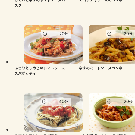
スタ
20
20
分
分
あさりとしめじのトマトソース
なすのミートソースペンネ
スパゲッティ
40
20
分
分