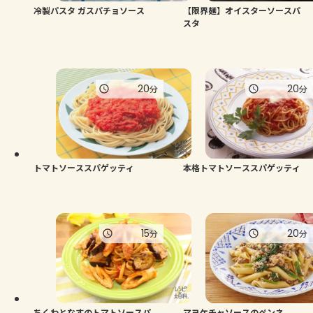
冷製パスタ ガスパチョソース
【限界麺】オイスターソースパ
スタ
20
20
分
分
トマトソーススパゲッティ
本格トマトソーススパゲッティ
15
20
分
分
ちくわとなすのトマトソースパ
マヨケチャソースのペンネ