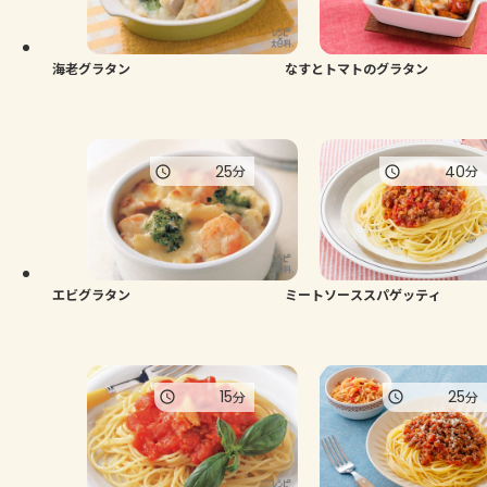
よくあるお問い合わせ
お買い物
海老グラタン
なすとトマトのグラタン
AJINOMOTO PARK とは
25
40
分
分
エビグラタン
ミートソーススパゲッティ
15
25
分
分