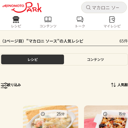
キャ
キャ
レシピ
コンテンツ
トーク
マイレシピ
レシピ
コンテンツ
ログインするとレシピを保存できます
（2ページ目）"マカロニ ソース"の人気レシピ
65件
ログイン
新規登録
人気の食材・レシピ
レシピ
コンテンツ
ホーム
きゅうり
なす
トマト
とうもろこし
ピーマン
みょうが
ゴーヤ
コンテンツ
絞り込み
人気順
レシピ
トーク
25
15
分
分