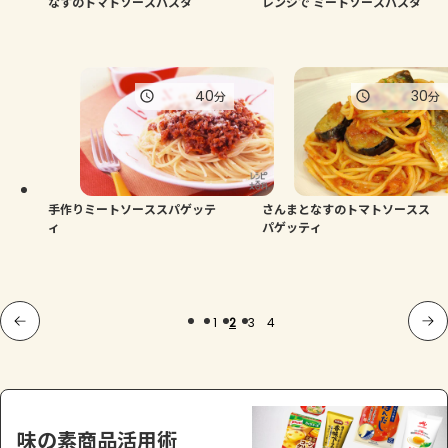
なすのトマトソースパスタ
レンジで ミートソースパスタ
40
30
分
分
手作りミートソーススパゲッテ
さんまとなすのトマトソースス
ィ
パゲッティ
1
2
3
4
味の素商品活用術