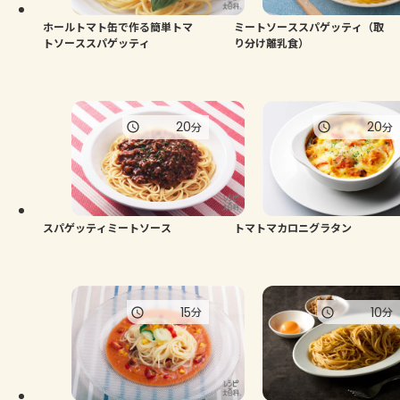
ホールトマト缶で作る簡単トマ
ミートソーススパゲッティ（取
トソーススパゲッティ
り分け離乳食）
20
20
分
分
スパゲッティミートソース
トマトマカロニグラタン
15
10
分
分