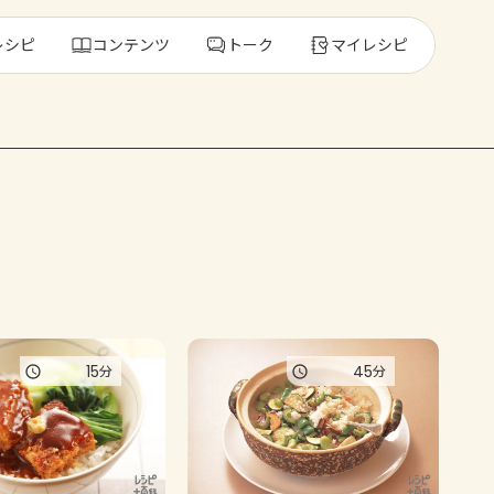
レシピ
コンテンツ
トーク
マイレシピ
レ
人気の食材・
きゅうり
ゴーヤ
15
45
分
分