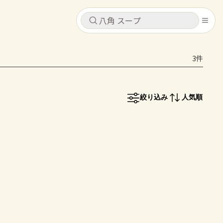
キャンセル
キャンセル
3件
シピ
コンテンツ
ログインするとレシピを保存できます
ログイン
新規登録
絞り込み
人気順
レシピ
ホーム
なす
トマト
とうもろこし
ピーマン
みょうが
コンテンツ
レシピ
トーク