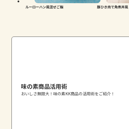
ルーローハン風混ぜご飯
豚ひき肉で角煮丼風
味の素商品活用術
おいしさ無限大！味の素KK商品の活用術をご紹介！