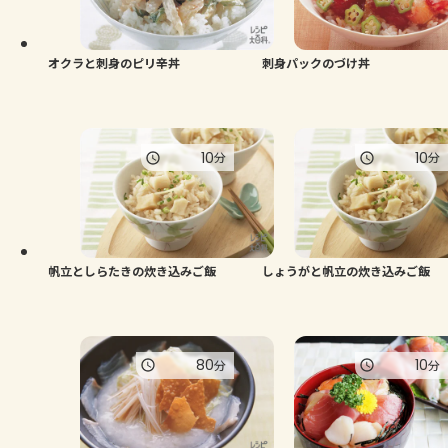
よくあるお問い合わせ
お買い物
オクラと刺身のピリ辛丼
刺身パックのづけ丼
AJINOMOTO PARK とは
10
10
分
分
帆立としらたきの炊き込みご飯
しょうがと帆立の炊き込みご飯
80
10
分
分