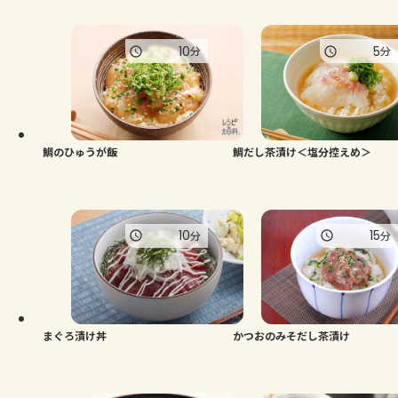
10
5
分
分
鯛のひゅうが飯
鯛だし茶漬け＜塩分控えめ＞
10
15
分
分
まぐろ漬け丼
かつおのみそだし茶漬け