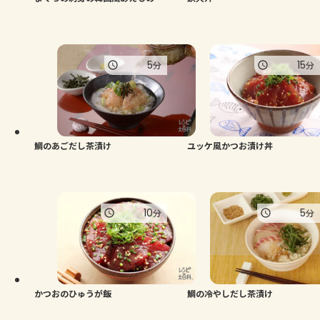
5
15
分
分
鯛のあごだし茶漬け
ユッケ風かつお漬け丼
10
5
分
分
かつおのひゅうが飯
鯛の冷やしだし茶漬け