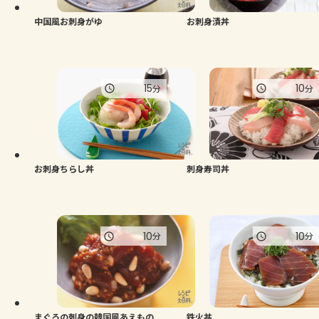
中国風お刺身がゆ
お刺身漬丼
15
10
分
分
お刺身ちらし丼
刺身寿司丼
10
10
分
分
まぐろの刺身の韓国風あえもの
鉄火丼