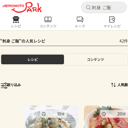
キャ
キャ
レシピ
コンテンツ
トーク
マイレシピ
レシピ
コンテンツ
ログインするとレシピを保存できます
"刺身 ご飯"の人気レシピ
42件
ログイン
新規登録
人気の食材・レシピ
レシピ
コンテンツ
ホーム
きゅうり
なす
トマト
とうもろこし
ピーマン
みょうが
ゴーヤ
コンテンツ
絞り込み
人気順
レシピ
トーク
10
20
分
分