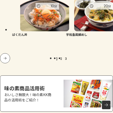
10
20
分
分
ばくだん丼
宇和島風鯛めし
1
2
3
味の素商品活用術
おいしさ無限大！味の素KK商
品の活用術をご紹介！