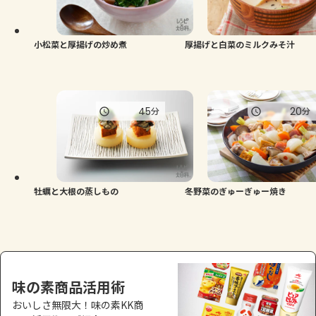
よくあるお問い合わせ
お買い物
小松菜と厚揚げの炒め煮
厚揚げと白菜のミルクみそ汁
AJINOMOTO PARK とは
45
20
分
分
牡蠣と大根の蒸しもの
冬野菜のぎゅーぎゅー焼き
味の素商品活用術
おいしさ無限大！味の素KK商