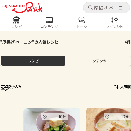
キャ
キャ
レシピ
コンテンツ
トーク
マイレシピ
レシピ
コンテンツ
ログインするとレシピを保存できます
"厚揚げ ベーコン"の人気レシピ
4件
ログイン
新規登録
人気の食材・レシピ
レシピ
コンテンツ
ホーム
きゅうり
なす
トマト
とうもろこし
ピーマン
みょうが
ゴーヤ
コンテンツ
絞り込み
人気順
レシピ
トーク
10
10
分
分