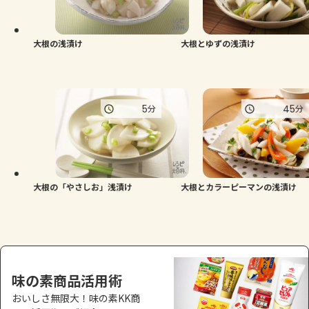
よくあるお問い合わせ
お買い物
大根の浅漬け
大根とゆずの浅漬け
AJINOMOTO PARK とは
5
45
分
分
大根の「やさしお」浅漬け
大根とカラーピーマンの浅漬け
味の素商品活用術
おいしさ無限大！味の素KK商