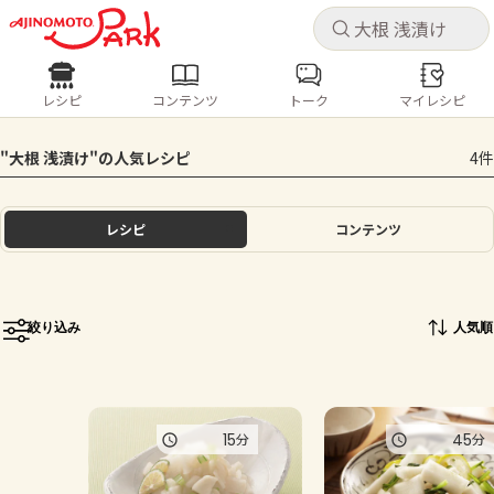
キャ
キャ
レシピ
コンテンツ
トーク
マイレシピ
レシピ
コンテンツ
ログインするとレシピを保存できます
"大根 浅漬け"の人気レシピ
4件
ログイン
新規登録
人気の食材・レシピ
レシピ
コンテンツ
ホーム
きゅうり
なす
トマト
とうもろこし
ピーマン
みょうが
ゴーヤ
コンテンツ
絞り込み
人気順
レシピ
トーク
15
45
分
分