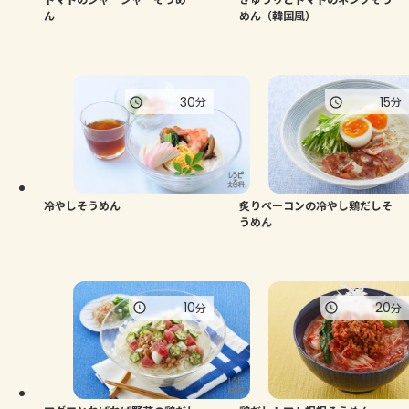
ん
めん（韓国風）
30
15
分
分
冷やしそうめん
炙りベーコンの冷やし鶏だしそ
うめん
10
20
分
分