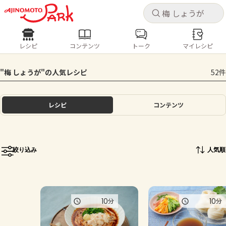
キャ
キャ
レシピ
コンテンツ
トーク
マイレシピ
レシピ
コンテンツ
ログインするとレシピを保存できます
"梅 しょうが"の人気レシピ
52件
ログイン
新規登録
人気の食材・レシピ
レシピ
コンテンツ
ホーム
きゅうり
なす
トマト
とうもろこし
ピーマン
みょうが
ゴーヤ
コンテンツ
絞り込み
人気順
レシピ
トーク
10
10
分
分