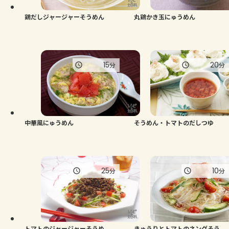
鶏だしジャージャーそうめん
丸鶏かき玉にゅうめん
15
20
分
分
中華風にゅうめん
そうめん・トマトのだしつゆ
25
10
分
分
トマトのジャージャーそうめ
きゅうりとトマトのネングそう