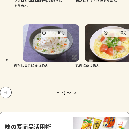
マグロとねばねば野菜の鶏だし
鶏だしトマト担担そうめん
そうめん
10
10
分
分
鶏だし豆乳にゅうめん
丸鶏にゅうめん
1
2
3
味の素商品活用術