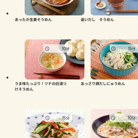
よくあるお問い合わせ
お買い物
あったか生姜そうめん
追いだし そうめん
AJINOMOTO PARK とは
10
15
分
分
うま味たっぷり！ツナの白湯つ
あっさり鶏だしにゅうめん
けそうめん
15
10
分
分