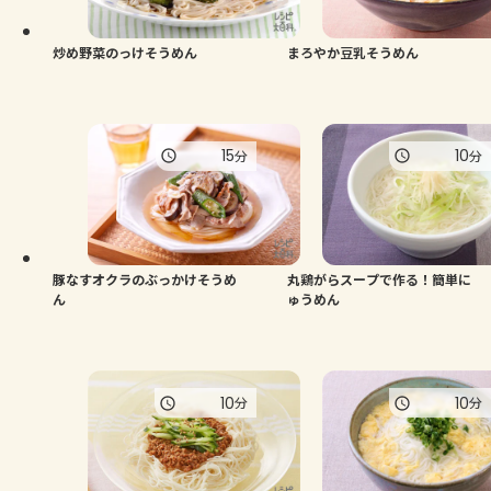
炒め野菜のっけそうめん
まろやか豆乳そうめん
15
10
分
分
豚なすオクラのぶっかけそうめ
丸鶏がらスープで作る！簡単に
ん
ゅうめん
10
10
分
分