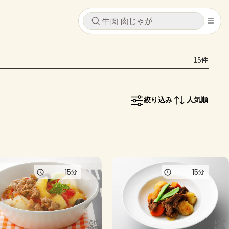
キャンセル
キャンセル
15件
シピ
コンテンツ
ログインするとレシピを保存できます
ログイン
新規登録
絞り込み
人気順
レシピ
ホーム
なす
トマト
とうもろこし
ピーマン
みょうが
コンテンツ
15
15
分
分
レシピ
トーク