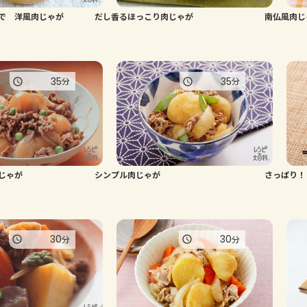
で 洋風肉じゃが
だし香るほっこり肉じゃが
南仏風肉じ
35
35
分
分
じゃが
シンプル肉じゃが
さっぱり！
30
30
分
分