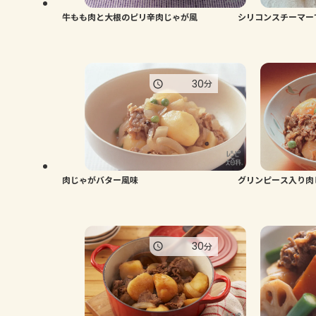
牛もも肉と大根のピリ辛肉じゃが風
シリコンスチーマー
30
分
肉じゃがバター風味
グリンピース入り肉
30
分