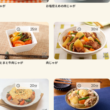
ゃが
お塩控えめの肉じゃが
よくあるお問い合わせ
お買い物
25
30
分
分
AJINOMOTO PARK とは
とまと牛肉じゃが
肉じゃが
20
20
分
分