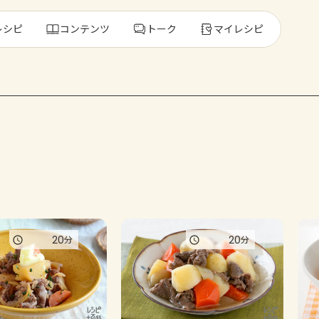
レシピ
コンテンツ
トーク
マイレシピ
レ
人気の食材・
きゅうり
ゴーヤ
20
20
分
分