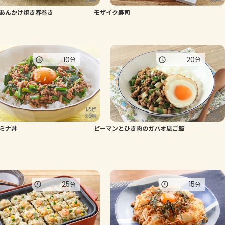
あんかけ焼き春巻き
モザイク寿司
よくあるお問い合わせ
お買い物
10
20
分
分
AJINOMOTO PARK とは
ミナ丼
ピーマンとひき肉のガパオ風ご飯
25
15
分
分