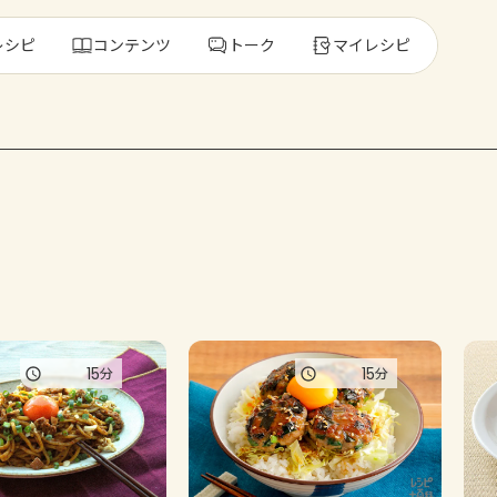
レシピ
コンテンツ
トーク
マイレシピ
レ
人気の食材・
きゅうり
ゴーヤ
15
15
分
分