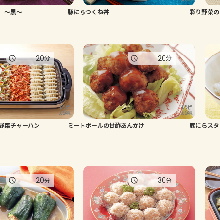
 ～黒～
豚にらつくね丼
彩り野菜の
20
20
分
分
り野菜チャーハン
ミートボールの甘酢あんかけ
豚にらスタ
20
30
分
分