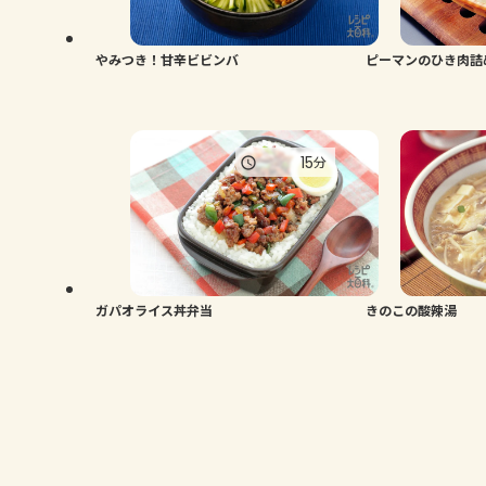
やみつき！甘辛ビビンバ
ピーマンのひき肉詰
15
分
ガパオライス丼弁当
きのこの酸辣湯