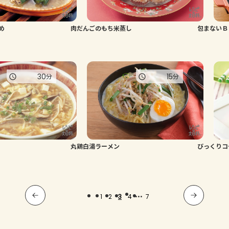
め
肉だんごのもち米蒸し
包まないＢ
30
15
分
分
丸鶏白湯ラーメン
びっくりコ
...
1
2
3
4
7