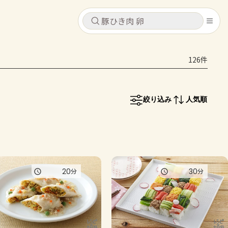
キャンセル
キャンセル
126件
シピ
コンテンツ
ログインするとレシピを保存できます
ログイン
新規登録
絞り込み
人気順
レシピ
ホーム
なす
トマト
とうもろこし
ピーマン
みょうが
コンテンツ
20
30
分
分
レシピ
トーク