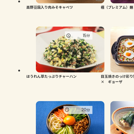
高野豆腐入り肉みそキャベツ
極（プレミアム）麺
15
分
ほうれん草たっぷりチャーハン
目玉焼きのっけ彩
× ギョーザ
20
分