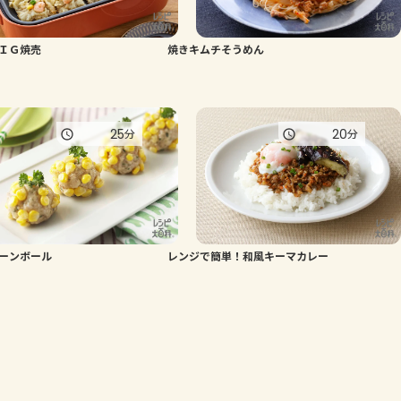
ＩＧ焼売
焼きキムチそうめん
25
20
分
分
ーンボール
レンジで簡単！和風キーマカレー