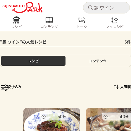
キャ
キャ
レシピ
コンテンツ
トーク
マイレシピ
レシピ
コンテンツ
ログインするとレシピを保存できます
"鍋 ワイン"の人気レシピ
6件
ログイン
新規登録
人気の食材・レシピ
レシピ
コンテンツ
ホーム
きゅうり
なす
トマト
とうもろこし
ピーマン
みょうが
ゴーヤ
コンテンツ
絞り込み
人気順
レシピ
トーク
50
40
分
分