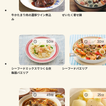
よくあるお問い合わせ
お買い物
牛かたまり肉の濃厚ワイン煮込
ぜいたく寄せ鍋
み
AJINOMOTO PARK とは
50
30
分
分
シーフードミックスでつくる炊
シーフードパエリア
飯器パエリア
45
25
分
分