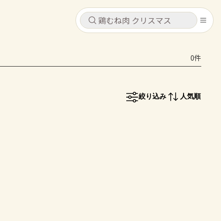
キャンセル
キャンセル
0件
シピ
コンテンツ
ログインするとレシピを保存できます
ログイン
新規登録
絞り込み
人気順
レシピ
ホーム
なす
トマト
とうもろこし
ピーマン
みょうが
コンテンツ
レシピ
トーク