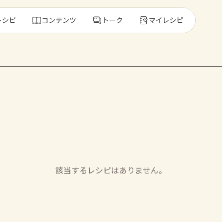
レシピ
コンテンツ
トーク
マイレシピ
レ
人気の食材・
きゅうり
ゴーヤ
該当するレシピはありません。