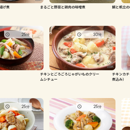
揚げ煮
まるごと野菜と鶏肉の味噌煮
鯛と帆立の
25
30
分
分
チキンとごろごろじゃがいものクリー
チキンカチ
ムシチュー
煮込み）
25
25
分
分