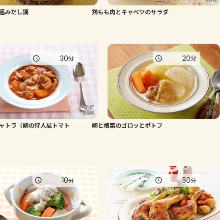
極みだし鍋
鶏もも肉とキャベツのサラダ
よくあるお問い合わせ
お買い物
30
20
分
分
AJINOMOTO PARK とは
ャトラ（鶏の狩人風トマト
鶏と根菜のゴロッとポトフ
10
50
分
分