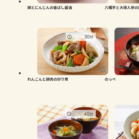
鶏とにんじんの香ばし醤油
八幡芋と大塚人参の
30
分
れんこんと鶏肉の炒り煮
のっぺ
40
分