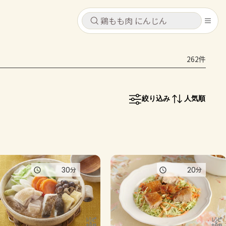
キャンセル
キャンセル
262件
シピ
コンテンツ
ログインするとレシピを保存できます
ログイン
新規登録
絞り込み
人気順
レシピ
ホーム
なす
トマト
とうもろこし
ピーマン
みょうが
コンテンツ
30
20
分
分
レシピ
トーク