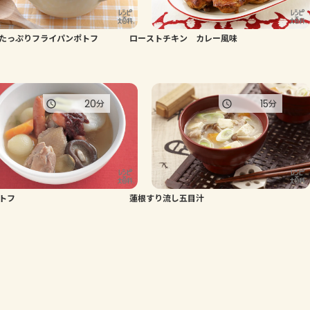
たっぷりフライパンポトフ
ローストチキン カレー風味
20
15
分
分
トフ
蓮根すり流し五目汁