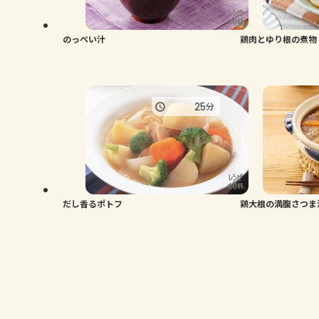
のっぺい汁
鶏肉とゆり根の煮物
25
分
だし香るポトフ
鶏大根の満腹さつま