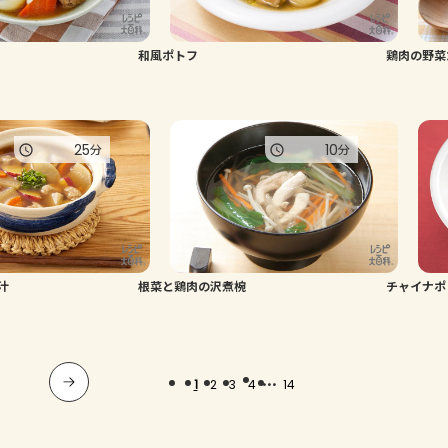
和風ポトフ
鶏肉の野菜
25
10
分
分
汁
根菜と鶏肉の沢煮椀
チャイナポ
...
1
2
3
4
14