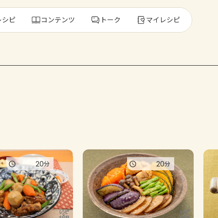
レシピ
コンテンツ
トーク
マイレシピ
レ
人気の食材・
きゅうり
ゴーヤ
20
20
分
分