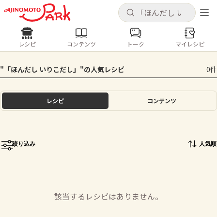
キャンセル
キャンセル
レシピ
コンテンツ
トーク
マイレシピ
レシピ
コンテンツ
ログインするとレシピを保存できます
"「ほんだし いりこだし」​"の人気レシピ
0件
ログイン
新規登録
人気の食材・レシピ
レシピ
コンテンツ
ホーム
きゅうり
なす
トマト
とうもろこし
ピーマン
みょうが
ゴーヤ
コンテンツ
絞り込み
人気順
レシピ
トーク
該当するレシピはありません。