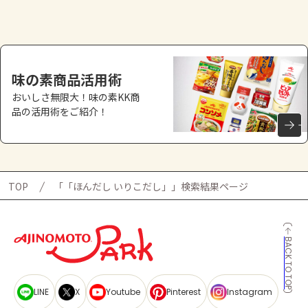
よくあるお問い合わせ
お買い物
味の素商品活用術
AJINOMOTO PARK とは
おいしさ無限大！味の素KK商
品の活用術をご紹介！
TOP
「「ほんだし いりこだし」​」検索結果ページ
BACK TO TOP
LINE
X
Youtube
Pinterest
Instagram