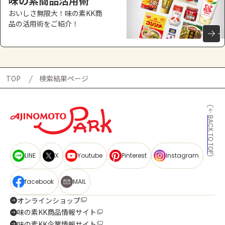
味の素商品活用術
おいしさ無限大！味の素KK商
品の活用術をご紹介！
TOP
検索結果ページ
BACK TO TOP
LINE
X
Youtube
Pinterest
Instagram
facebook
MAIL
オンラインショップ
味の素KK商品情報サイト
味の素KK企業情報サイト