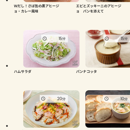
Ｗだし！さば缶の黒アヒージ
エビとズッキーニのアヒージ
ョ・カレー風味
ョ パンを添えて
15
15
分
分
ハムサラダ
パンナコッタ
20
10
分
分