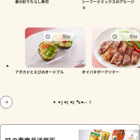
春の彩りちらし寿司
シーフードミックスのアヒージ
ョ
10
10
分
分
アボカドとえびのオードブル
オイバタポークソテー
...
1
2
3
4
7