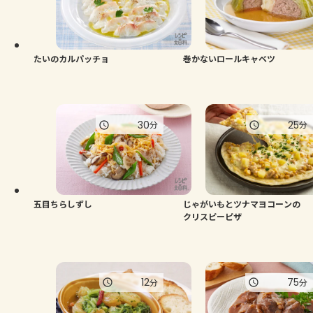
よくあるお問い合わせ
お買い物
たいのカルパッチョ
巻かないロールキャベツ
AJINOMOTO PARK とは
30
25
分
分
五目ちらしずし
じゃがいもとツナマヨコーンの
クリスピーピザ
12
75
分
分