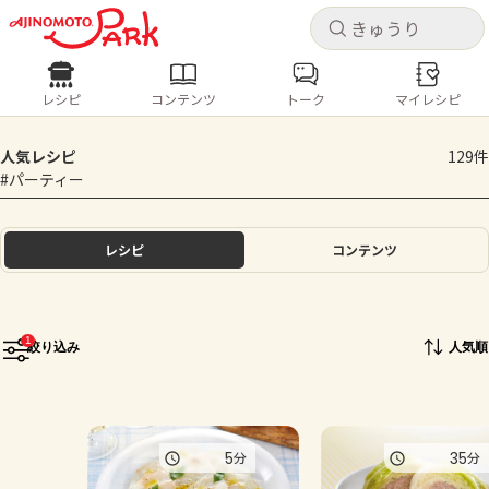
キャ
キャ
レシピ
コンテンツ
トーク
マイレシピ
レシピ
コンテンツ
ログインするとレシピを保存できます
人気レシピ
129件
ログイン
新規登録
#パーティー
人気の食材・レシピ
ホーム
レシピ
コンテンツ
きゅうり
なす
トマト
とうもろこし
ピーマン
みょうが
ゴーヤ
コンテンツ
1
絞り込み
人気順
レシピ
トーク
5
35
分
分