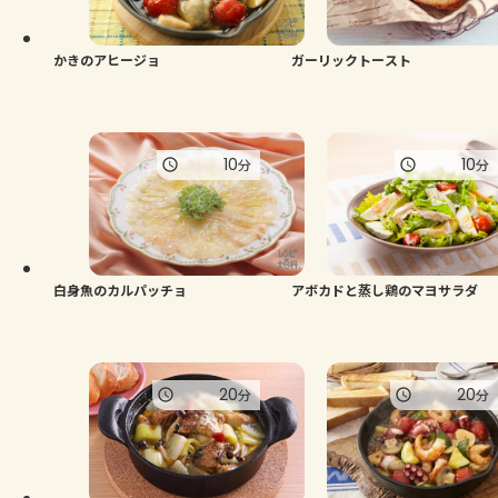
かきのアヒージョ
ガーリックトースト
10
10
分
分
白身魚のカルパッチョ
アボカドと蒸し鶏のマヨサラダ
20
20
分
分