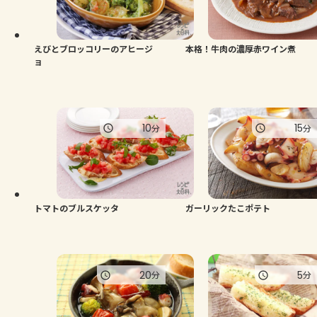
えびとブロッコリーのアヒージ
本格！牛肉の濃厚赤ワイン煮
ョ
10
15
分
分
トマトのブルスケッタ
ガーリックたこポテト
20
5
分
分