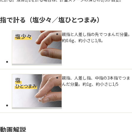
指で計る（塩少々／塩ひとつまみ）
親指と人差し指の先でつまんだ分量。
約0.6g、約小さじ1/8。
親指、人差し指、中指の3本指でつま
んだ分量。約1g、約小さじ1/5
動画解説