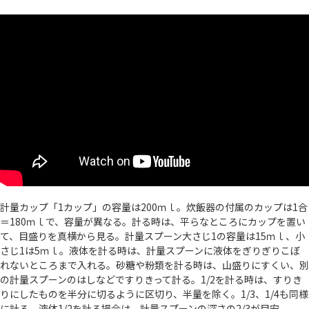
計量カップ「1カップ」の容量は200ｍｌ。炊飯器の付属のカップは1合
＝180ｍｌで、容量が異なる。計る時は、平らなところにカップを置い
て、目盛りを真横から見る。計量スプーン大さじ1の容量は15ｍｌ、小
さじ1は5ｍｌ。液体を計る時は、計量スプーンに液体をぎりぎりこぼ
れないところまで入れる。砂糖や粉類を計る時は、山盛りにすくい、別
の計量スプーンのはしなどですりきって計る。1/2を計る時は、すりき
りにしたものを半分に切るように区切り、半量を除く。1/3、1/4も同様
に計る。液体1/2を計る場合は、計量スプーンの深さの2/3が目安。