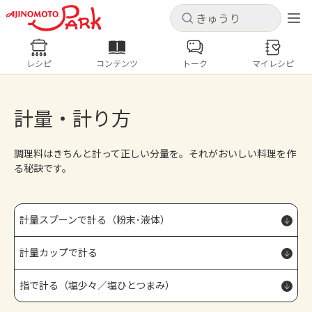
キャンセル
キャンセル
レシピ
コンテンツ
トーク
マイレシピ
レシピ
コンテンツ
ログインするとレシピを保存できます
ログイン
新規登録
計量・計り方
人気の食材・レシピ
調理料はきちんと計って正しい分量を。それがおいしい料理を作
ホーム
きゅうり
なす
トマト
とうもろこし
る秘訣です。
ピーマン
みょうが
ゴーヤ
コンテンツ
計量スプーンで計る（粉末･液体）
レシピ
計量カップで計る
トーク
指で計る（塩少々／塩ひとつまみ）