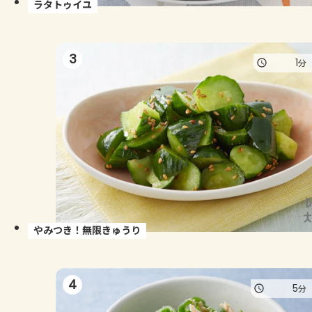
ラタトゥイユ
3
1
分
やみつき！無限きゅうり
4
5
分