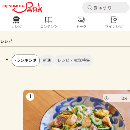
キャ
キャ
レシピ
コンテンツ
トーク
マイレシピ
レシピ
コンテンツ
ログインするとレシピを保存できます
レシピ
ログイン
新規登録
人気の食材・レシピ
ランキング
新着
レシピ・献立特集
ホーム
きゅうり
なす
トマト
とうもろこし
ピーマン
みょうが
ゴーヤ
コンテンツ
1
10
分
レシピ
トーク