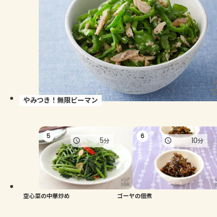
やみつき！無限ピーマン
5
6
5
10
分
分
空心菜の中華炒め
ゴーヤの佃煮