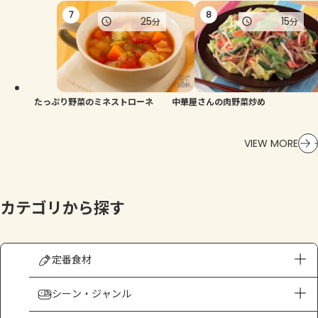
7
8
25
15
分
分
たっぷり野菜のミネストローネ
中華屋さんの肉野菜炒め
VIEW MORE
カテゴリから探す
定番食材
シーン・ジャンル