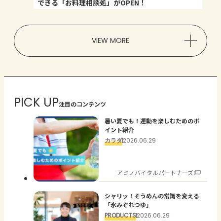
できる「お料理相談処」がOPEN！
VIEW MORE
PICK UP
注目のコンテンツ
暑い夏でも！運動を楽しむためのポ
イント紹介
カラダ
2026.06.29
アミノバイタルパートナーズ
シャリッ！そうめんの常識を変える
「氷みぞれつゆ」
PRODUCTS
2026.06.29