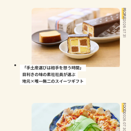
よくあるお問い合わせ
PEOPLE
お買い物
2026.07.31
AJINOMOTO PARK とは
「手土産選びは相手を想う時間」
目利きの味の素社社員が選ぶ
地元×唯一無二のスイーツギフト
FOOD
2026.07.30