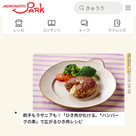
キャンセル
キャンセル
レシピ
レシピ
コンテンツ
トーク
コンテンツ
マイレシピ
ログインするとレシピを保存できます
ログイン
新規登録
人気の食材・レシピ
PRODUCTS
ホーム
きゅうり
なす
トマト
とうもろこし
2026.08.06
ピーマン
みょうが
ゴーヤ
コンテンツ
レシピ
餃子もラザニアも！「ひき肉が化ける。®ハンバー
トーク
グの素」で広がるひき肉レシピ