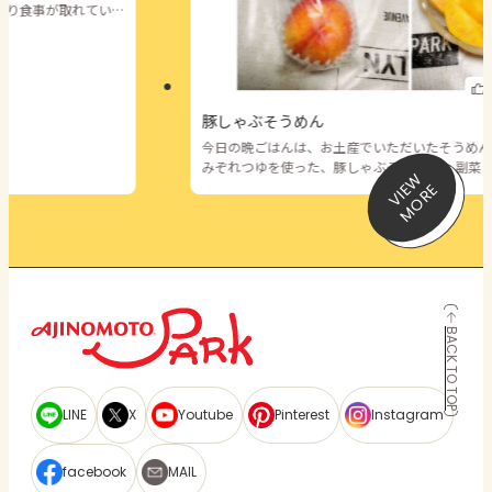
まり食事が取れてい
いのですが心配で
ーモンのマリネ漬け
食欲ありません。 母
れることがありがた
豚しゃぶそうめん
今日の晩ごはんは、お土産でいただいたそうめん
みぞれつゆを使った、豚しゃぶそうめん。 副菜
V
I
W
M
O
R
て、枝豆風味おぼろ豆腐搾菜ラー油がけ、シラス
E
E
ネギ入り厚焼玉子。 スーパーで見つけて、珍し
い購入した 「ワッサー」は桃とネクタリンの交
種。 実はシャキシャキとしており、桃の甘さと 
リンの爽やかな酸味をバランス良く感じるお味で
た。 #たのしく記録#今日の献立#メニュー#お家時間#
家族ごはん #豚肉#氷みぞれつゆ #みてくれてあ
う#いいねありがとうございます
BACK TO TOP
LINE
X
Youtube
Pinterest
Instagram
facebook
MAIL