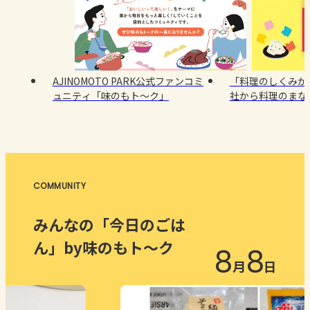
AJINOMOTO PARK公式ファンコミ
「料理のしくみが
ュニティ「味のもト～ク」
社から料理のまな
売！
COMMUNITY
みんなの「今日のごは
ん」by味のもト～ク
8
8
月
日