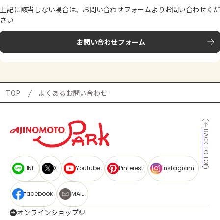
上記に該当しない場合は、お問い合わせフォームよりお問い合わせくだ
【3】ご登録のメールアドレスを入力して、[送信する]ボタンをタ
さい
お問い合わせフォーム
※上記画像は
【2】設定メニューの「登録情報の確認」のクリックします。
TOP
よくあるお問い合わせ
【3】ご登録のメールアドレスを入力し「確認用メールを送信する
※上
BACK TO TOP
LINE
X
Youtube
Pinterest
Instagram
facebook
MAIL
オンラインショップ