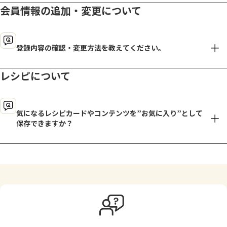
会員情報の追加・変更について
ドメイン指定受信により「id.ajinomoto.co.jp」からのメール
外部サービスのアカウントで新規会員登録は出来ません。メール
閉じる
が拒否されていませんか
アドレスでの新規会員登録をお願いいたします。
閉じる
登録内容の確認・変更方法を教えてください。
新規会員登録
閉じる
レシピについて
会員情報を確認・変更するには、「AJINOMOTO PARK」
気になるレシピカードやコンテンツを”お気に入り”として
保存できますか？
「レシピカード」と「その他コンテンツ」で、それぞれ保存場所
【1】各レシピカードのレシピ画像下にある「マイレシピに保存」
※上記画像は