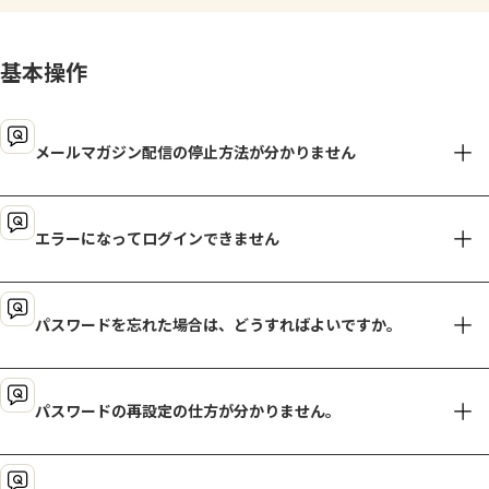
よくあるお問い合わせ
お買い物
基本操作
AJINOMOTO PARK とは
メールマガジン配信の停止方法が分かりません
メールマガジンの配信を停止するには、「AJINOMOTO PA
エラーになってログインできません
エラーメッセージが表示された場合は、今一度下記をご確認の上
パスワードを忘れた場合は、どうすればよいですか。
メールアドレスやパスワードは「半角」でご入力ください。
メールアドレスの前後に空白（スペース）が入っているとエラ
パスワードをお忘れの場合は、お問い合わせいただきましても、
パスワードの再設定の仕方が分かりません。
個人情報保護の観点からお答えできません。
ログ
ログインページにアクセスし、「パスワードを忘れた方はこち
【1】下記をタップしてください。
ら」をクリックして、パスワード再設定のお手続きをお願いいた