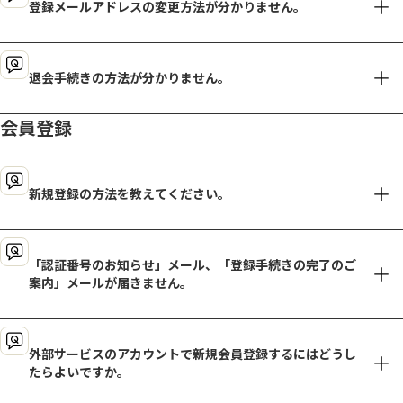
登録メールアドレスの変更方法が分かりません。
します。
★上記でもログ
パスワー
下記手順でパスワードの再設定を行い、新しいパスワードで再度
【1】下記のボタンよりログインし、サイドメニュー内の「マイ
退会手続きの方法が分かりません。
【2】「パスワードを忘れた方はこちら」をタップしてください。
■パスワード再設定手順
会員登録
退会手続きには、一度ログインいただく必要がございます。
「AJINOMOTO PARK」会員サービスにご登録したメールア
【1】下記をタップしてください。
新規登録の方法を教えてください。
パスワー
【1】サイドメニューにあります「マイページ」から、「登録情報
新規会員登録を行うには、サイドメニュー内の新規会員登録ボタ
「認証番号のお知らせ」メール、「登録手続きの完了のご
【2】「パスワードを忘れた方はこちら」をタップしてください。
ンからお手続きください。
案内」メールが届きません。
必要事項をご入力いただければ会員登録完了です。
新規会員登録
数分ほどたってもパスワード再設定のご案内メールを受信しない
外部サービスのアカウントで新規会員登録するにはどうし
場合は、以下をご確認ください。
閉じる
たらよいですか。
迷惑メールフォルダに入っていませんか