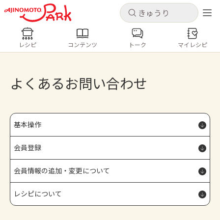
キャンセル
キャンセル
レシピ
コンテンツ
トーク
マイレシピ
レシピ
コンテンツ
ログインするとレシピを保存できます
ログイン
新規登録
よくあるお問い合わせ
人気の食材・レシピ
ホーム
きゅうり
なす
トマト
とうもろこし
基本操作
ピーマン
みょうが
ゴーヤ
コンテンツ
会員登録
レシピ
会員情報の追加・変更について
レシピについて
トーク