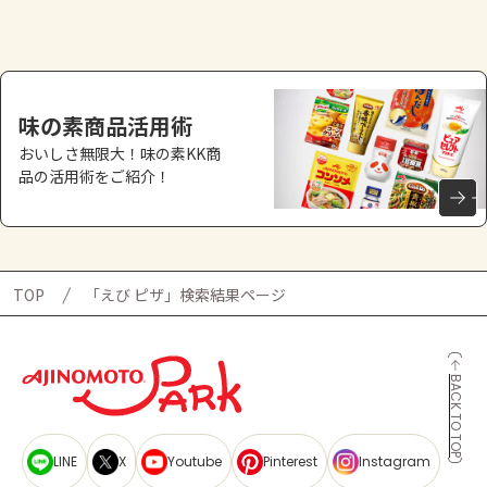
よくあるお問い合わせ
お買い物
味の素商品活用術
AJINOMOTO PARK とは
おいしさ無限大！味の素KK商
品の活用術をご紹介！
TOP
「えび ピザ」検索結果ページ
BACK TO TOP
LINE
X
Youtube
Pinterest
Instagram