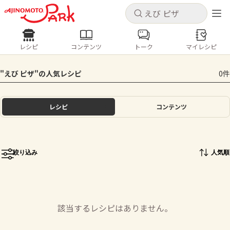
キャンセル
キャンセル
レシピ
コンテンツ
トーク
マイレシピ
レシピ
コンテンツ
ログインするとレシピを保存できます
"えび ピザ"の人気レシピ
0件
ログイン
新規登録
人気の食材・レシピ
レシピ
コンテンツ
ホーム
きゅうり
なす
トマト
とうもろこし
ピーマン
みょうが
ゴーヤ
コンテンツ
絞り込み
人気順
レシピ
トーク
該当するレシピはありません。