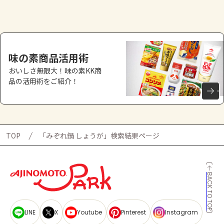
よくあるお問い合わせ
お買い物
味の素商品活用術
AJINOMOTO PARK とは
おいしさ無限大！味の素KK商
品の活用術をご紹介！
TOP
「みぞれ鍋 しょうが」検索結果ページ
BACK TO TOP
LINE
X
Youtube
Pinterest
Instagram