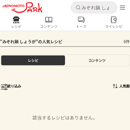
キャンセル
キャンセル
レシピ
コンテンツ
トーク
マイレシピ
レシピ
コンテンツ
ログインするとレシピを保存できます
"みぞれ鍋 しょうが"の人気レシピ
0件
ログイン
新規登録
人気の食材・レシピ
レシピ
コンテンツ
ホーム
きゅうり
なす
トマト
とうもろこし
ピーマン
みょうが
ゴーヤ
コンテンツ
絞り込み
人気順
レシピ
トーク
該当するレシピはありません。