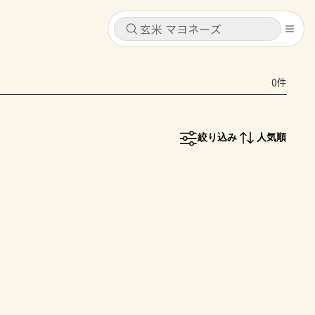
キャンセル
キャンセル
0件
シピ
コンテンツ
ログインするとレシピを保存できます
ログイン
新規登録
絞り込み
人気順
レシピ
ホーム
なす
トマト
とうもろこし
ピーマン
みょうが
コンテンツ
レシピ
トーク