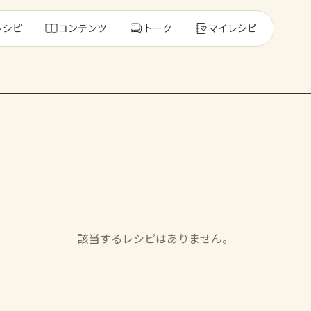
レシピ
コンテンツ
トーク
マイレシピ
レ
人気の食材・
きゅうり
ゴーヤ
該当するレシピはありません。