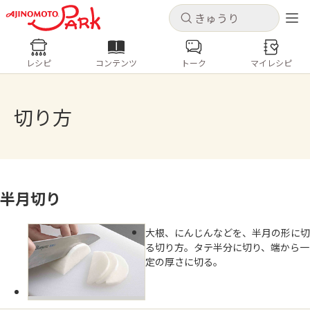
キャンセル
キャンセル
レシピ
コンテンツ
トーク
マイレシピ
レシピ
コンテンツ
ログインするとレシピを保存できます
ログイン
新規登録
切り方
人気の食材・レシピ
ホーム
きゅうり
なす
トマト
とうもろこし
ピーマン
みょうが
ゴーヤ
半月切り
コンテンツ
大根、にんじんなどを、半月の形に切
レシピ
る切り方。タテ半分に切り、端から一
定の厚さに切る。
トーク