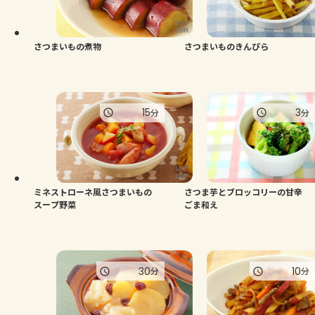
さつまいもの煮物
さつまいものきんぴら
15
3
分
分
ミネストローネ風さつまいもの
さつま芋とブロッコリーの甘辛
スープ野菜
ごま和え
30
10
分
分