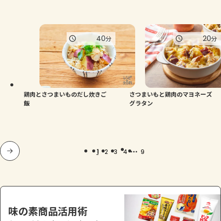
40
20
分
分
鶏肉とさつまいものだし炊きご
さつまいもと鶏肉のマヨネーズ
飯
グラタン
...
1
2
3
4
9
味の素商品活用術