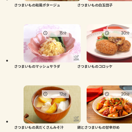
さつまいもの和風ポタージュ
さつまいもの白玉団子
15
30
分
分
さつまいものマッシュサラダ
さつまいものコロッケ
12
20
分
分
さつまいもの具だくさんみそ汁
鶏とさつまいもの甘辛炒め