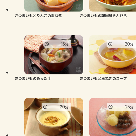
さつまいもとりんごの重ね煮
さつまいもの韓国風きんぴら
15
20
分
分
さつまいものめった汁
さつまいもと玉ねぎのスープ
20
25
分
分