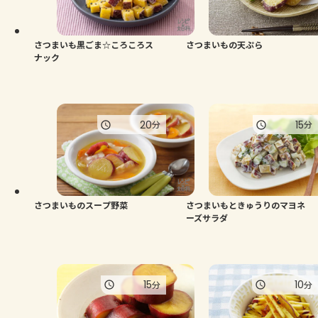
よくあるお問い合わせ
お買い物
さつまいも黒ごま☆ころころス
さつまいもの天ぷら
ナック
AJINOMOTO PARK とは
20
15
分
分
さつまいものスープ野菜
さつまいもときゅうりのマヨネ
ーズサラダ
15
10
分
分