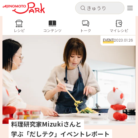
キャンセル
キャンセル
レシピ
レシピ
コンテンツ
トーク
コンテンツ
マイレシピ
ログインするとレシピを保存できます
EVENT
2023.01.26
ログイン
新規登録
人気の食材・レシピ
ホーム
きゅうり
なす
トマト
とうもろこし
ピーマン
みょうが
ゴーヤ
コンテンツ
レシピ
トーク
料理研究家Mizukiさんと
学ぶ「だしテク」イベントレポート