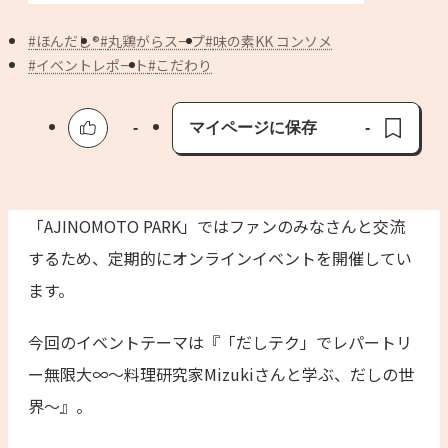
よくあるお問い合わせ
ほんだし®
丸鶏がらスープ
味の素KK コンソメ
お買い物
イベントレポート
こだわり
AJINOMOTO PARK とは
-
マイページに保存
-
保存済み
「AJINOMOTO PARK」ではファンのみなさんと交流
するため、定期的にオンラインイベントを開催してい
ます。
今回のイベントテーマは『「だしテク」でレパートリ
ー無限大∞〜料理研究家Mizukiさんと学ぶ、だしの世
界〜​』。